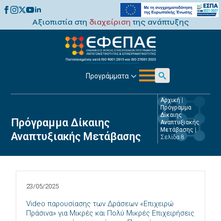
Αξιοπιστία στη
διαχείριση
της ανάπτυξης
Προγράμματα
Search
for:
Αρχική
|
Πρόγραμμα
Δίκαιης
Πρόγραμμα Δίκαιης
Αναπτυξιακής
Μετάβασης
|
Αναπτυξιακής Μετάβασης
Σελίδα 8
23/05/2025
Video παρουσίασης των Δράσεων «Επιχειρώ
Πράσινα» για Μικρές και Πολύ Μικρές Επιχειρήσεις