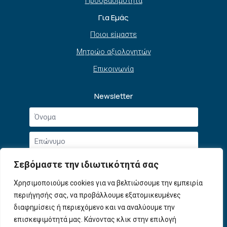
Προσβασιμότητα
Για Εμάς
Ποιοι είμαστε
Μητρώο αξιολογητών
Επικοινωνία
Newsletter
Όνομα
*
Επώνυμο
*
Email
Σεβόμαστε την ιδιωτικότητά σας
*
Συμφωνώ με την
Πολιτική Απορρήτου
και τους
Χρησιμοποιούμε cookies για να βελτιώσουμε την εμπειρία
Αποδοχή
Όρους Χρήσης
.
περιήγησής σας, να προβάλλουμε εξατομικευμένες
όρων
χρήσης
διαφημίσεις ή περιεχόμενο και να αναλύουμε την
Εγγραφή
*
επισκεψιμότητά μας. Κάνοντας κλικ στην επιλογή