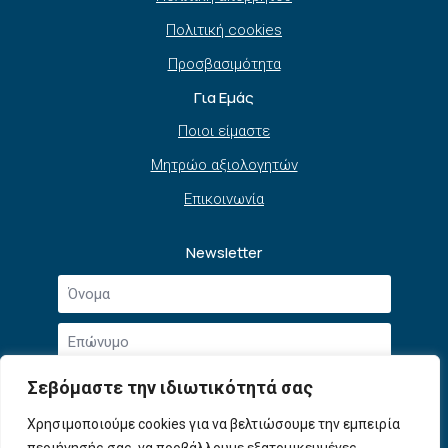
Πολιτική cookies
Προσβασιμότητα
Για Εμάς
Ποιοι είμαστε
Μητρώο αξιολογητών
Επικοινωνία
Newsletter
Όνομα
*
Επώνυμο
*
Email
Σεβόμαστε την ιδιωτικότητά σας
*
Συμφωνώ με την
Πολιτική Απορρήτου
και τους
Χρησιμοποιούμε cookies για να βελτιώσουμε την εμπειρία
Αποδοχή
Όρους Χρήσης
.