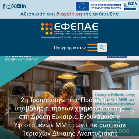
Αξιοπιστία στη
διαχείριση
της ανάπτυξης
Προγράμματα
Search
for:
2η Τροποποίηση της Πρόσκλησης
υποβολής αιτήσεων χρηματοδότησης
στη Δράση Ευκαιρία Ενδυνάμωσης
Υφιστάμενων ΜΜΕ των Ηπειρωτικών
Περιοχών Δίκαιης Αναπτυξιακής