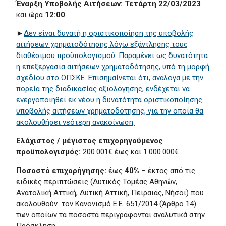
Έναρξη Υποβολής Αιτήσεων: Τετάρτη 22/03/2023
και ώρα
12:00
►
Δεν είναι δυνατή η οριστικοποίηση της υποβολής
αιτήσεων χρηματοδότησης λόγω εξάντλησης τους
διαθέσιμου προϋπολογισμού. Παραμένει ως δυνατότητα
η επεξεργασία αιτήσεων χρηματοδότησης, υπό τη μορφή
σχεδίου στο ΟΠΣΚΕ. Επισημαίνεται ότι, ανάλογα με την
πορεία της διαδικασίας αξιολόγησης, ενδέχεται να
ενεργοποιηθεί εκ νέου η δυνατότητα οριστικοποίησης
υποβολής αιτήσεων χρηματοδότησης, για την οποία θα
ακολουθήσει νεότερη ανακοίνωση.
Ελάχιστος / μέγιστος επιχορηγούμενος
προϋπολογισμός:
200.001€ έως και 1.000.000€
Ποσοστό επιχορήγησης:
έως
40%
– έκτος από τις
ειδικές περιπτώσεις (Δυτικός Τομέας Αθηνών,
Ανατολική Αττική, Δυτική Αττική, Πειραιάς, Νήσοι) που
ακολουθούν τον Κανονισμό Ε.Ε. 651/2014 (Άρθρο 14)
των οποίων τα ποσοστά περιγράφονται αναλυτικά στην