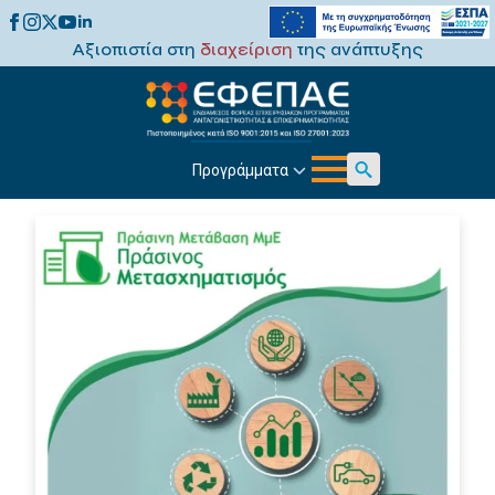
Αξιοπιστία στη
διαχείριση
της ανάπτυξης
Προγράμματα
Search
for: