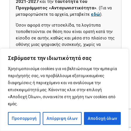
2021-2027
και την
ταυτότητα του
Προγράμματος «Ανταγωνιστικότητα»
.
(Για να
μεταφορτώσετε τα αρχεία, μεταβείτε
εδώ
).
Όσον αφορά στην ιστοσελίδα, τα λογότυπα
τοποθετούνται σε θέση που είναι ορατή κατά την
είσοδο σε αυτήν, καθώς και μέσα στο πλαίσιο της
οθόνης μιας ψηφιακής συσκευής, χωρίς να
απαιτείται ο χρήστης να κυλήσει τη σελίδα προς
τα κάτω. Στα κοινωνικά δίκτυα, τα λογότυπα θα
Σεβόμαστε την ιδιωτικότητά σας
εμφανίζονται στις φωτογραφίες της σελίδας/του
Χρησιμοποιούμε cookies για να βελτιώσουμε την εμπειρία
λογαριασμού και σε αναρτήσεις που αφορούν στη
περιήγησής σας, να προβάλλουμε εξατομικευμένες
Δράση ή/και στο χρηματοδοτούμενο έργο.
διαφημίσεις ή περιεχόμενο και να αναλύουμε την
2ii) παρέχοντας στον διαδικτυακό τόπο και στους
επισκεψιμότητά μας. Κάνοντας κλικ στην επιλογή
λογαριασμούς κοινωνικών δικτύων
σύντομη
«Αποδοχή Όλων», συναινείτε στη χρήση των cookies από
περιγραφή της πράξης
, ανάλογη προς το
εμάς.
επίπεδο της στήριξης, που περιλαμβάνει τους
στόχους και τα αποτελέσματά της και επισημαίνει
Προσαρμογή
Απόρριψη όλων
Αποδοχή όλων
τη χρηματοδοτική συνδρομή από την Ένωση.
(Πατήστε
εδώ
για το σύντομο περιγραφικό