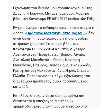
Εξάντληση του διαθέσιμου προϋπολογισμού της
Δράσης «Πράσινος Μετασχηματισμός ΜμΕ» με
βάση τον Κανονισμό ΕΕ 651/2014 (καθεστώς ΓΑΚ)
Ενημερώνουμε το ενδιαφερόμενο κοινό ότι για τη
Δράση «
Πράσινος Μετασχηματισμός ΜμΕ
» δεν
είναι δυνατή η οριστικοποίηση της υποβολής
αιτήσεων χρηματοδότησης με βάση τον
Κανονισμό ΕΕ 651/
2014
και
στις Λιγότερο
Ανεπτυγμένες Περιφέρειες (Βόρειο Αιγαίο,
Ανατολική Μακεδονία – Θράκη, Κεντρική
Μακεδονία, Ήπειρος, Θεσσαλία, Δυτική Ελλάδα,
Κρήτη, Δυτική Μακεδονία, Ιόνια Νησιά, Στερεά
Ελλάδα, Πελοπόννησος), λόγω εξάντλησης του
διαθέσιμου προϋπολογισμού, προσαυξημένου
κατά 20%.
Επιπλέον, διευκρινίζεται ότι παραμένει ως
δυνατότητα η επεξεργασία αιτήσεων
χρηματοδότησης, υπό τη μορφή σχεδίου στο