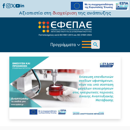
Αξιοπιστία στη
διαχείριση
της ανάπτυξης
Προγράμματα
Search
for: