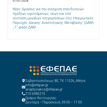
07/07/2026
Νέες Δράσεις για την ενίσχυση επενδυτικών
σχεδίων υφιστάμενων, νέων και υπό
σύσταση μεγάλων επιχειρήσεων στις Ηπειρωτικές
Περιοχές Δίκαιης Αναπτυξιακής Μετάβασης (ΔΑΜ)
_ Γ’ φάση ΔΑΜ
Σεβαστουπόλεως 80, ΤΚ 11526, Αθήνα
info@efepae.gr
anaptyxiakos@efepae.gr
210 6985210
Ωράριο Λειτουργίας:
Δευτέρα – Παρασκευή, 09:00 – 17:00