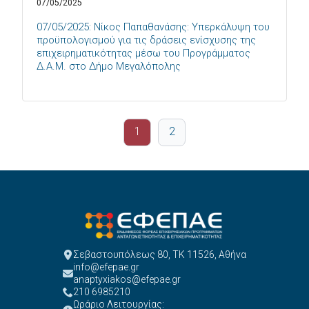
07/05/2025
07/05/2025: Νίκος Παπαθανάσης: Υπερκάλυψη του
προϋπολογισμού για τις δράσεις ενίσχυσης της
επιχειρηματικότητας μέσω του Προγράμματος
Δ.Α.Μ. στο Δήμο Μεγαλόπολης
1
2
Σεβαστουπόλεως 80, ΤΚ 11526, Αθήνα
info@efepae.gr
anaptyxiakos@efepae.gr
210 6985210
Ωράριο Λειτουργίας: