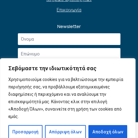
Επικοινωνία
Newsletter
Όνομα
*
Επώνυμο
*
Email
Σεβόμαστε την ιδιωτικότητά σας
*
Συμφωνώ με την
Πολιτική Απορρήτου
και τους
Χρησιμοποιούμε cookies για να βελτιώσουμε την εμπειρία
Αποδοχή
Όρους Χρήσης
.
περιήγησής σας, να προβάλλουμε εξατομικευμένες
όρων
χρήσης
διαφημίσεις ή περιεχόμενο και να αναλύουμε την
Εγγραφή
*
επισκεψιμότητά μας. Κάνοντας κλικ στην επιλογή
«Αποδοχή Όλων», συναινείτε στη χρήση των cookies από
εμάς.
© 2026 ΕΦΕΠΑΕ. All Rights Reserved
Προσαρμογή
Απόρριψη όλων
Αποδοχή όλων
Developed by