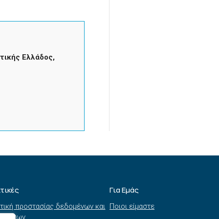
τικής Ελλάδος,
ιτικές
Για Εμάς
τική προστασίας δεδομένων και
Ποιοι είμαστε
τημάτων