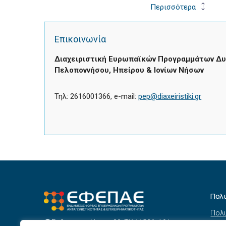
Περισσότερα
Επικοινωνία
Διαχειριστική Ευρωπαϊκών Προγραμμάτων Δυ
Πελοποννήσου, Ηπείρου & Ιονίων Νήσων
Τηλ: 2616001366, e-mail:
pep@diaxeiristiki.gr
Πολ
Πολι
Σεβαστουπόλεως 80, ΤΚ 11526, Αθήνα
συσ