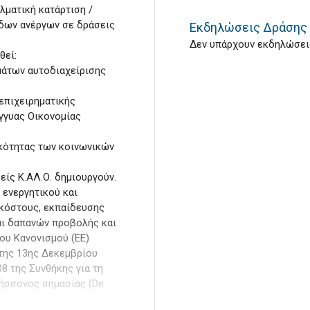
λματική κατάρτιση /
άδων ανέργων σε δράσεις
Εκδηλώσεις Δράσης
Δεν υπάρχουν εκδηλώσεις
θεί:
μάτων αυτοδιαχείρισης
επιχειρηματικής
γγυας Οικονομίας
ικότητας των κοινωνικών
ίς Κ.ΑΛ.Ο. δημιουργούν.
 ενεργητικού και
 κόστους, εκπαίδευσης
ι δαπανών προβολής και
ου Κανονισμού (ΕΕ)
 της 13ης Δεκεμβρίου
8 της Συνθήκης για τη
 ήσσονος σημασίας (De