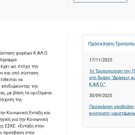
Πρόσκληση-Τροποπο
σύσταση φορέων Κ.ΑΛ.Ο.
ρόγραμμα
17/11/2025
έχει ως στόχο την
1η Τροποποίηση της 
ν και υπό σύσταση
στη δράση “Δράσεις 
τίθενται να
Κ.ΑΛ.Ο.”
 επιδιώκοντας την
ας, με βάση τα οριζόμενα
30/09/2025
νίσχυση της
Πρόσκληση υποβολής 
την Κοινωνική Ένταξη και
ενίσχυσης υφιστάμεν
ηγική για την Κοινωνική
ης ΕΣΚΕ: «Ένταξη στην
αι πρόσβαση στην