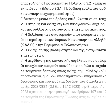
απασχόληση»: Προτεραιότητα Πολιτικής 3.2.: «Επαγγε
εκπαίδευση» (Μέτρο 3.2.1.: Πρόσβαση ευάλωτων ομ
κοινωνικής επιχειρηματικότητας).
Ειδικότερα μέσω της δράσης επιδιώκεται να επιτευχ
✓ Η στήριξη και ενίσχυση των παραγωγικών εγχειρη
και της συλλογικής κοινωνικής επιχειρηματικότητας.
✓ Η βελτίωση των οικονομικών αποτελεσμάτων της 
δραστηριότητας των Φορέων Κοινωνικής και Αλληλέ
(Κ.ΑΛ.Ο.) στην Περιφέρεια Πελοποννήσου.
✓ Η ενίσχυση της βιωσιμότητας και της ανταγωνιστ
επιχειρήσεων.
✓ Η μεγέθυνση της κοινωνικής ωφέλειας που οι Φορε
Οι ενισχύσεις αφορούν επενδύσεις σε άυλα στοιχεία
λειτουργικές δαπάνες όπως ενίσχυση μισθολογικού
προσωπικού, αμοιβών υποστηρικτικών υπηρεσιών κα
δικτύωσης και χορηγούνται δυνάμει των διατάξεων τ
αριθμ. 2023/2831 (OJ EL L 15.12.2023) της Επιτροπής
2023 σχετικά με την εφαρμογή των άρθρων 107 και 10
λειτουργία της Ευρωπαϊκής Ένωσης στις ενισχύσεις
Minimis).