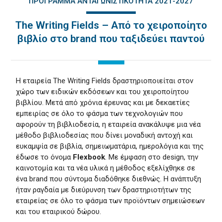
ΠΡΌΓΡΑΜΜΑ ΑΝΤΑΓΩΝΙΣΤΙΚΌΤΗΤΑ 2021-2027
The Writing Fields – Από το χειροποίητο
βιβλίο στο brand που ταξιδεύει παντού
Η εταιρεία The Writing Fields δραστηριοποιείται στον
χώρο των ειδικών εκδόσεων και του χειροποίητου
βιβλίου. Μετά από χρόνια έρευνας και µε δεκαετίες
εµπειρίας σε όλο το φάσµα των τεχνολογιών που
αφορούν τη βιβλιοδεσία, η εταιρεία ανακάλυψε µια νέα
µέθοδο βιβλιοδεσίας που δίνει µοναδική αντοχή και
ευκαμψία σε βιβλία, σημειωματάρια, ημερολόγια και της
έδωσε το όνομα
Flexbook
. Με έμφαση στο design, την
καινοτομία και τα νέα υλικά η µέθοδος εξελίχθηκε σε
ένα brand που σύντομα διαδόθηκε διεθνώς. Η ανάπτυξη
ήταν ραγδαία με διεύρυνση των δραστηριοτήτων της
εταιρείας σε όλο το φάσμα των προϊόντων σημειώσεων
και του εταιρικού δώρου.