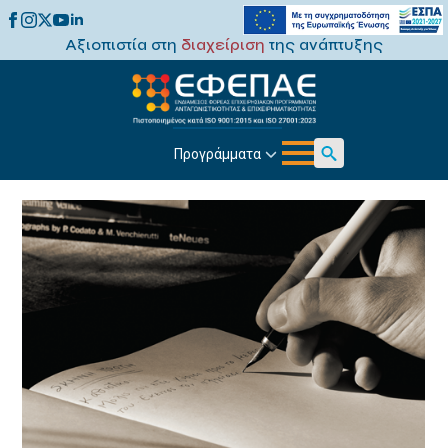
Αξιοπιστία στη
διαχείριση
της ανάπτυξης
Προγράμματα
Search
for: