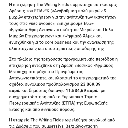
Η επιχείρηση The Writing Fields συμμετείχε σε τέσσερις
Δράσεις του ΕΠΑνΕΚ («Αναβάθμιση πολύ μικρών &
μικρών επιχειρήσεων για την ανάπτυξη των ικανοτήτων
τους στις νέες αγορές», «Επιχειρούμε Έξω»,
«Εργαλειοθήκη Ανταγωνιστικότητας Μικρών και Πολύ
Μικρών Επιχειρήσεων» και «Ψηφιακό Άλμα» και
ενισχύθηκε για το core business και την ανανέωση της
υλικοτεχνικής και υποστηρικτικής υποδομής της.
Στο πλαίσιο της τρέχουσας προγραμματικής περιόδου η
επιχείρηση εντάχθηκε στη Δράση «Βασικός Ψηφιακός
Μετασχηματισμός» του Προγράμματος
Ανταγωνιστικότητα και υλοποιεί το επιχειρηματικό της
σχέδιο, συνολικού προϋπολογισμού
23.069,39
ευρώ
και δημόσιας δαπάνης
11.534,69 ευρώ
με
συγχρηματοδότηση από το Ευρωπαϊκό Ταμείο
Περιφερειακής Ανάπτυξης (ΕΤΠΑ) της Ευρωπαϊκής
Ένωσης και από εθνικούς πόρους.
Η εταιρεία The Writing Fields ωφελήθηκε συνολικά από
τις Δράσεις που συμμετείχε, βελτιώνοντας τη