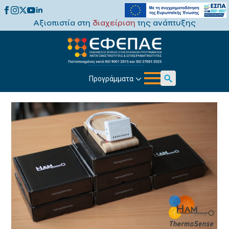
Αξιοπιστία στη
διαχείριση
της ανάπτυξης
Προγράμματα
Search
for: