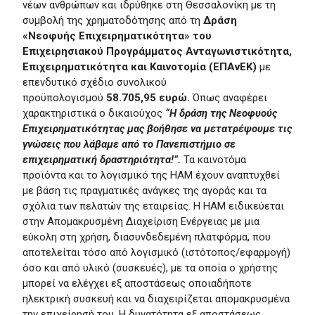
νέων ανθρώπων και ιδρύθηκε στη Θεσσαλονίκη με τη
συμβολή της χρηματοδότησης από τη
Δράση
«Νεοφυής Επιχειρηματικότητα» του
Επιχειρησιακού Προγράμματος Ανταγωνιστικότητα,
Επιχειρηματικότητα και Καινοτομία (ΕΠΑνΕΚ)
με
επενδυτικό σχέδιο συνολικού
προϋπολογισμού
58.705,95 ευρώ.
Όπως αναφέρει
χαρακτηριστικά ο δικαιούχος
“Η δράση της Νεοφυούς
Επιχειρηματικότητας μας βοήθησε να μετατρέψουμε τις
γνώσεις που λάβαμε από το Πανεπιστήμιο σε
επιχειρηματική δραστηριότητα!”.
Τα καινοτόμα
προϊόντα και το λογισμικό της HAM έχουν αναπτυχθεί
με βάση τις πραγματικές ανάγκες της αγοράς και τα
σχόλια των πελατών της εταιρείας. Η HAM ειδικεύεται
στην Απομακρυσμένη Διαχείριση Ενέργειας με μια
εύκολη στη χρήση, διασυνδεδεμένη πλατφόρμα, που
αποτελείται τόσο από λογισμικό (ιστότοπος/εφαρμογή)
όσο και από υλικό (συσκευές), με τα οποία ο χρήστης
μπορεί να ελέγχει εξ αποστάσεως οποιαδήποτε
ηλεκτρική συσκευή και να διαχειρίζεται απομακρυσμένα
την επιχείρησή του.
Η δυνατότητα εξ αποστάσεως