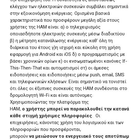
ελέγχου των ηλεκτρικών συσκευών συμβάλει σημαντικά
στην εξοικονόμηση ενέργειας. Ορισμένα βασικά
χαρακτηριστικά που προσφέρουν μεγάλη αξία στους
χρήστες της HAM είναι:
α) ο τηλεχειρισμός
οποιασδήποτε ηλεκτρικής συσκευής μέσω διαδικτύου
β) η μέτρηση κατανάλωσης ενέργειας καθ’ όλη τη
διάρκεια του έτους γ)η ισχυρή και εύκολη στη χρήση
εφαρμογή για Android και iOS δ) ο προγραμματισμός με
βάσει χρονικών ορίων ε) οι ενσωματωμένοι κανόνες If-
This-Then-That και αυτοματισμοί στ) οι άμεσες
ειδοποιήσεις και ειδοποιήσεις μέσω push, email, SMS
και τηλεφωνικών κλήσεων.
Είναι σημαντικό να τονιστεί
ότι όλες οι έξυπνες συσκευές της HAM συνδέονται στο
δρομολογητή Wi-Fi και είναι αυτόνομες.
Χρησιμοποιώντας την πλατφόρμα της
HAM,
ο
χρήστης
μ
π
ορεί
να
π
αρακολουθεί
την
κατανάλω
κάθε στιγμή
χρήσιμες
π
ληροφορίες
. Οι
επιχειρήσεις, κάνοντας χρήση του λογισμικού και των
πληροφοριών που προσφέρονται,
μπορούν
να
μειώσουν
το
ενεργειακό
τους
α
π
οτύ
π
ωμα
κα