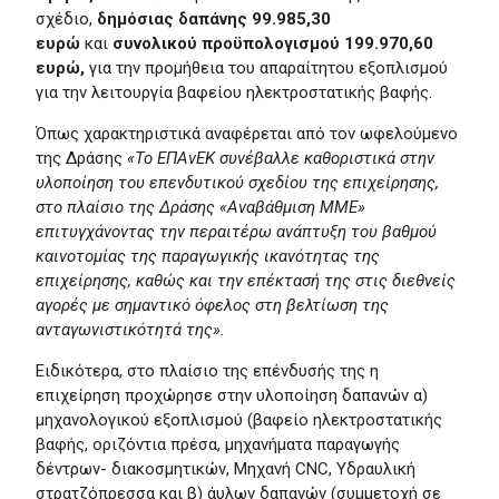
σχέδιο,
δημόσιας δαπάνης 99.985,30
ευρώ
και
συνολικού προϋπολογισμού 199.970,60
ευρώ,
για την προμήθεια του απαραίτητου εξοπλισμού
για την λειτουργία βαφείου ηλεκτροστατικής βαφής.
Όπως χαρακτηριστικά αναφέρεται από τον ωφελούμενο
της Δράσης
«
To
E
ΠΑνΕΚ συνέβαλλε καθοριστικά στην
υλοποίηση του επενδυτικού σχεδίου της επιχείρησης,
στο πλαίσιο της Δράσης «Αναβάθμιση ΜΜΕ»
επιτυγχάνοντας την περαιτέρω ανάπτυξη του βαθμού
καινοτομίας της παραγωγικής ικανότητας της
επιχείρησης, καθώς και την επέκτασή της στις διεθνείς
αγορές με σημαντικό όφελος στη βελτίωση της
ανταγωνιστικότητά της».
Ειδικότερα, στο πλαίσιο της επένδυσής της η
επιχείρηση προχώρησε στην υλοποίηση δαπανών α)
μηχανολογικού εξοπλισμού (βαφείο ηλεκτροστατικής
βαφής, οριζόντια πρέσα, μηχανήματα παραγωγής
δέντρων- διακοσμητικών, Μηχανή CNC, Υδραυλική
στρατζόπρεσσα και β) άυλων δαπανών (συμμετοχή σε