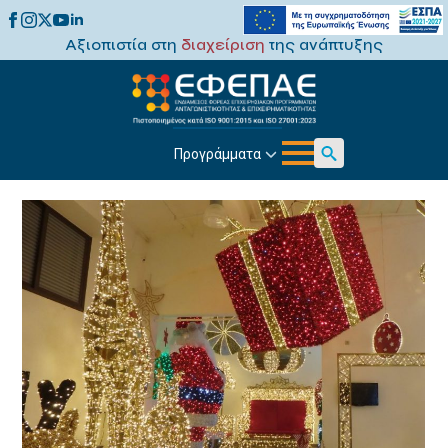
Αξιοπιστία στη
διαχείριση
της ανάπτυξης
Προγράμματα
Search
for: