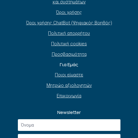
και συστημάτων
Όροι χρήσης
Όροι χρήσης ChatBot (Ψηφιακός Βοηθός)
Πολιτική απορρήτου
Πολιτική cookies
Προσβασιμότητα
Για Εμάς
Ποιοι είμαστε
Μητρώο αξιολογητών
Επικοινωνία
Newsletter
Όνομα
*
Επώνυμο