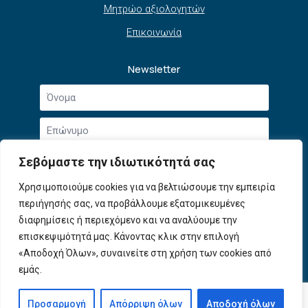
Μητρώο αξιολογητών
Επικοινωνία
Newsletter
Όνομα
*
Επώνυμο
*
Email
Σεβόμαστε την ιδιωτικότητά σας
*
Συμφωνώ με την
Πολιτική Απορρήτου
και τους
Χρησιμοποιούμε cookies για να βελτιώσουμε την εμπειρία
Αποδοχή
Όρους Χρήσης
.
περιήγησής σας, να προβάλλουμε εξατομικευμένες
όρων
χρήσης
διαφημίσεις ή περιεχόμενο και να αναλύουμε την
Εγγραφή
*
επισκεψιμότητά μας. Κάνοντας κλικ στην επιλογή
«Αποδοχή Όλων», συναινείτε στη χρήση των cookies από
εμάς.
© 2026 ΕΦΕΠΑΕ. All Rights Reserved
Προσαρμογή
Απόρριψη όλων
Αποδοχή όλων