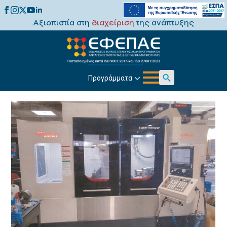
Αξιοπιστία στη
διαχείριση
της ανάπτυξης
Προγράμματα
Search
for: