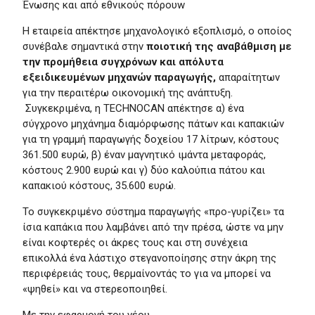
Ένωσης και από εθνικούς πόρουw
H εταιρεία απέκτησε μηχανολογικό εξοπλισμό, ο οποίος
συνέβαλε σημαντικά στην
ποιοτική της αναβάθμιση με
την προμήθεια συγχρόνων
και απόλυτα
εξειδικευμένων μηχανών παραγωγής,
απαραίτητων
για την περαιτέρω οικονομική της ανάπτυξη.
Συγκεκριμένα, η TECHNOCAN απέκτησε α) ένα
σύγχρονο μηχάνημα διαμόρφωσης πάτων και καπακιών
για τη γραμμή παραγωγής δοχείου 17 λίτρων, κόστους
361.500 ευρώ, β) έναν μαγνητικό ιμάντα μεταφοράς,
κόστους 2.900 ευρώ και γ) δύο καλούπια πάτου και
καπακιού κόστους, 35.600 ευρώ.
Το συγκεκριμένο σύστημα παραγωγής «προ-γυρίζει» τα
ίσια καπάκια που λαμβάνει από την πρέσα, ώστε να μην
είναι κοφτερές οι άκρες τους και στη συνέχεια
επικολλά ένα λάστιχο στεγανοποίησης στην άκρη της
περιφέρειάς τους, θερμαίνοντάς το για να μπορεί να
«ψηθεί» και να στερεοποιηθεί.
Με την εφαρμογή του νέου