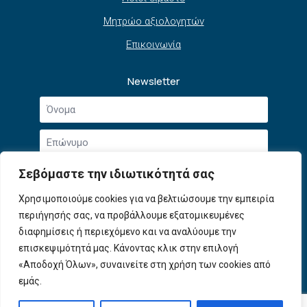
Μητρώο αξιολογητών
Επικοινωνία
Newsletter
Όνομα
*
Επώνυμο
*
Email
Σεβόμαστε την ιδιωτικότητά σας
*
Συμφωνώ με την
Πολιτική Απορρήτου
και τους
Χρησιμοποιούμε cookies για να βελτιώσουμε την εμπειρία
Αποδοχή
Όρους Χρήσης
.
περιήγησής σας, να προβάλλουμε εξατομικευμένες
όρων
χρήσης
διαφημίσεις ή περιεχόμενο και να αναλύουμε την
Εγγραφή
*
επισκεψιμότητά μας. Κάνοντας κλικ στην επιλογή
«Αποδοχή Όλων», συναινείτε στη χρήση των cookies από
εμάς.