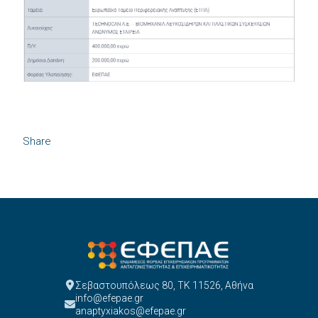
Share
Σεβαστουπόλεως 80, ΤΚ 11526, Αθήνα
info@efepae.gr
anaptyxiakos@efepae.gr