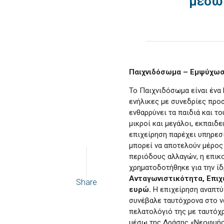
μέσω 
Παιχνιδόσωμα – Εμψύχωσ
To Παιχνιδόσωμα είναι ένα 
ενήλικες με συνεδρίες προ
ενθαρρύνει τα παιδιά και το
μικροί και μεγάλοι, εκπαιδ
επιχείρηση παρέχει υπηρεσί
μπορεί να αποτελούν μέρος 
περιόδους αλλαγών, η επικο
χρηματοδοτήθηκε για την ίδ
Ανταγωνιστικότητα, Επιχ
Share
ευρώ.
Η επιχείρηση αναπτύ
συνέβαλε ταυτόχρονα στο ν
πελατολόγιό της με ταυτόχ
μέσω της Δράσης «Νεοφυής 