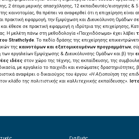
ς, 2 άτομα μερικής απασχόλησης, 12 εκπαιδευτές/εισηγητές & 5 
της καινοτομίας, θα πρέπει να αναφερθεί ότι η επιχείρηση είναι
αι πρακτική εφαρμογή, την Εμψύχωση και Διευκόλυνση Ομάδων σε
και έθεσε σε πρακτική εφαρμογή η ιδρύτρια της επιχείρησης, Κα
ς. Η μελέτη πάνω στη μεθοδολογία «Παιχνιδόσωμα» έχει λάβει
τ
ου Strathclyde
.
Το πεδίο δράσης της επιχείρησης επικεντρώνετα
δικών της
καινοτόμων και εξατομικευμένων προγραμμάτων
, σ
ξη των εργαλείων Εμψύχωσης & Διευκόλυνσης Ομάδων και β) την
ε
νέες ιδέες
στον χώρο της τέχνης, της εκπαίδευσης, της συμβουλε
ικασία, με εργαλείο το παιχνίδι και ενσώματες δραστηριότητες,
ιστικά αναφέρει ο δικαιούχος του έργου:
«Η Αξιοποίηση της επιδ
τον κλάδο της πολιτιστικής και καλλιτεχνικής εκπαίδευσης».
Ιστ
ιτικές
Για Εμάς