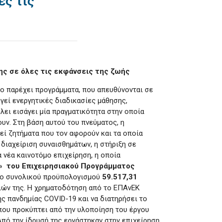
ες τις
ς σε όλες τις εκφάνσεις της ζωής
ίο παρέχει προγράμματα, που απευθύνονται σε
εί ενεργητικές διαδικασίες μάθησης,
έλει εισάγει μία πραγματικότητα στην οποία
ουν. Στη βάση αυτού του πνεύματος, η
εί ζητήματα που τον αφορούν και τα οποία
 διαχείριση συναισθημάτων, η στήριξη σε
 νέα καινοτόμο επιχείρηση, η οποία
»
του Επιχειρησιακού Προγράμματος
ιο συνολικού προϋπολογισμού
59.517,31
ιών της.
Η χρηματοδότηση από το ΕΠΑνΕΚ
ς πανδημίας COVID-19 και να διατηρήσει το
που προκύπτει από την υλοποίηση του έργου
πό την ίδρυσή της εργάστηκαν στην επιχείρηση