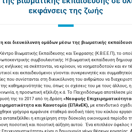
της βιωματικής εκπαίδευσης σε όλ
εκφάνσεις της ζωής
η και διευκόλυνση ομάδων μέσω της βιωματικής εκπαίδευση
Κέντρο Βιωματικής Εκπαίδευσης και Έκφρασης (Κ.Β.Ε.Ε.Π), το οπο
σωποκεντρικής συμβουλευτικής. Η βιωματική εκπαίδευση δημιουργ
υς ενήλικες να σκέπτονται, να κρίνουν, να νοηματοδοτούν και εν τ
ευτικοί και εκπαιδευόμενοι γίνονται συνερευνητές και συμμαθητεύ
ες που συνίστανται στη διευκόλυνση του ανθρώπου να διαχειριστ
της καθημερινότητάς του, όπως οι σχέσεις του με τους άλλους, η
ινωνία, η προσωπική εξέλιξη κ.ά.
Το Παιχνιδόσωμα αποτέλεσε μία
ρυσή της το 2017 από τη Δράση
«Νεοφυής Επιχειρηματικότητα
ειρηματικότητα και Καινοτομία (ΕΠΑνΕΚ),
με επενδυτικό σχέδ
χθηκε γρήγορα εμφάνισε σταθερά ανοδική τάση του κύκλου εργασ
α ανταπεξέλθει η επιχείρηση στην δύσκολη οικονομικά περίοδο τη
ρονη ποσοτική και ποιοτική αύξηση αυτού. Ένα επιπλέον όφελος 
Επιχειρηματικότητα» είναι η δημιουργία νέων θέσεων εργασίας. Α