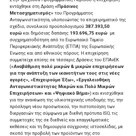
εντάχθηκε στη Δράση
«Πράσινος
Μετασχηματισμός»
του Προγράμματος
Ανταγωνιστικότητα, υλοποιώντας το επιχειρηματικό της
σχέδιο, συνολικού προϋπολογισμού
387.393,50
ευρώ
και δημόσιας δαπάνης
193.696,75 ευρώ
με
συγχρηματοδότηση από το Ευρωπαϊκό Ταμείο
Περιφερειακής Ανάπτυξης (ΕΤΠΑ) της Ευρωπαϊκής
Ένωσης και από εθνικούς πόρους. Η επιχείρηση
συμμετείχε επίσης σε τέσσερις Δράσεις του ΕΠΑνΕΚ
(
«Αναβάθμιση πολύ μικρών & μικρών επιχειρήσεων
για την ανάπτυξη των ικανοτήτων τους στις νέες
αγορές», «Επιχειρούμε Έξω», «Εργαλειοθήκη
Ανταγωνιστικότητας Μικρών και Πολύ Μικρών
Επιχειρήσεων» και «Ψηφιακό Βήμα»
) και ενισχύθηκε
για την ανανέωση της υλικοτεχνικής υποδομής της, την
πρόσληψη νέου προσωπικού, την πιστοποίηση των
διεργασιών της σύμφωνα με διεθνή πρότυπα ISO, τις
συμμετοχές της σε διεθνείς και επαγγελματικές
εκθέσεις και τη δημιουργία σύγχρονης ιστοσελίδας, με
σκοπό την προβολή των προϊόντων της στο