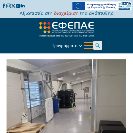
Αξιοπιστία στη
διαχείριση
της ανάπτυξης
Προγράμματα
Search
for: