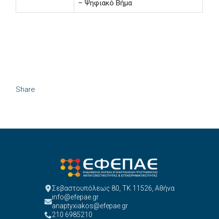
– Ψηφιακό Βήμα
Share
Σεβαστουπόλεως 80, ΤΚ 11526, Αθήνα
info@efepae.gr
anaptyxiakos@efepae.gr
210 6985210