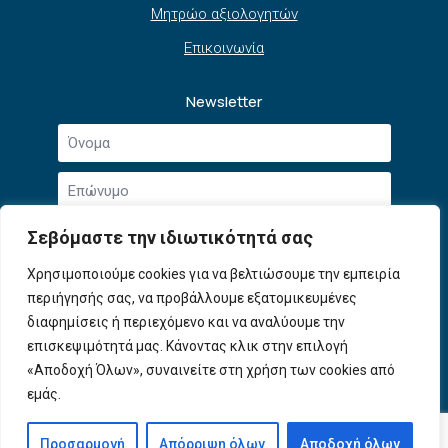
Μητρώο αξιολογητών
Επικοινωνία
Newsletter
Όνομα
*
Επώνυμο
*
Email
Σεβόμαστε την ιδιωτικότητά σας
*
Συμφωνώ με την
Πολιτική Απορρήτου
και τους
Χρησιμοποιούμε cookies για να βελτιώσουμε την εμπειρία
Αποδοχή
Όρους Χρήσης
.
περιήγησής σας, να προβάλλουμε εξατομικευμένες
όρων
χρήσης
διαφημίσεις ή περιεχόμενο και να αναλύουμε την
Εγγραφή
*
επισκεψιμότητά μας. Κάνοντας κλικ στην επιλογή
«Αποδοχή Όλων», συναινείτε στη χρήση των cookies από
εμάς.
© 2026 ΕΦΕΠΑΕ. All Rights Reserved
Προσαρμογή
Απόρριψη όλων
Αποδοχή όλων