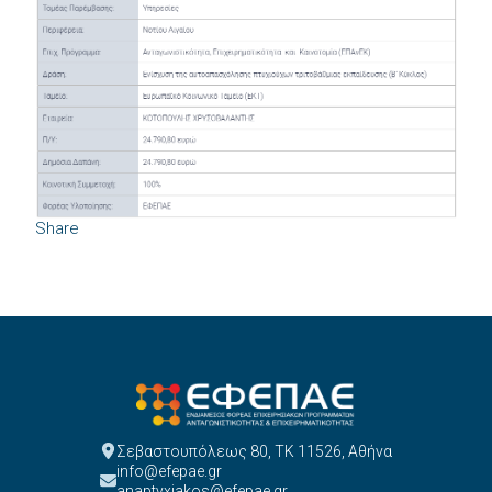
Share
Σεβαστουπόλεως 80, ΤΚ 11526, Αθήνα
info@efepae.gr
anaptyxiakos@efepae.gr