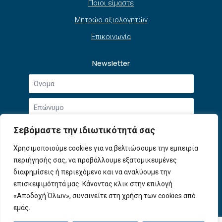
Ποιοι είμαστε
Μητρώο αξιολογητών
Επικοινωνία
Newsletter
Όνομα
*
Επώνυμο
*
Email
Σεβόμαστε την ιδιωτικότητά σας
*
Συμφωνώ με την
Πολιτική Απορρήτου
και τους
Χρησιμοποιούμε cookies για να βελτιώσουμε την εμπειρία
Αποδοχή
Όρους Χρήσης
.
περιήγησής σας, να προβάλλουμε εξατομικευμένες
όρων
χρήσης
διαφημίσεις ή περιεχόμενο και να αναλύουμε την
Εγγραφή
*
επισκεψιμότητά μας. Κάνοντας κλικ στην επιλογή
«Αποδοχή Όλων», συναινείτε στη χρήση των cookies από
εμάς.