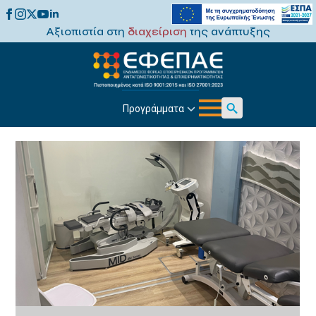
Αξιοπιστία στη
διαχείριση
της ανάπτυξης
Προγράμματα
Search
for: