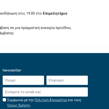
ή εκδήλωση στις 19:00 στο
Επιμελητήριο
βαση σε μια πραγματική ευκαιρία προόδου,
ρέμβασης.
Newsletter
Όνομα
Επώνυμο
*
*
Email
*
Συμφωνώ με την
Πολιτική Απορρήτου
και τους
Αποδοχή
Όρους Χρήσης
.
όρων