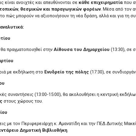
ς είναι ανοιχτές και απευθύνονται σε
κάθε
επιχειρηματία
που α
τοπικών
,
θεσμικών και παραγωγικών φορέων
. Μέσα από τον α
το πώς μπορούν να αξιοποιήσουν τη νέα δράση, αλλά και για τη 
 αναλυτικά:
ρτίου
 θα πραγματοποιηθεί στην
Αίθουσα του Δημαρχείου
(13:30), σε
αρτίου
οριά με εκδήλωση στο
Ενυδρείο της πόλης
(17:30), σε συνδιοργά
ου
ές συναντήσεις (13:00-15:00), θα ακολουθήσει η κεντρική εκδήλω
ς
στους χώρους του.
τίου
εις με τον Περιφερειάρχη κ. Αμανατίδη και την ΠΕΔ Δυτικής Μακε
εντάρειο Δημοτική Βιβλιοθήκη
.