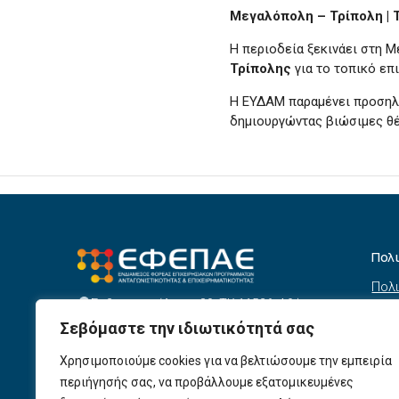
Μεγαλόπολη – Τρίπολη | 
Η περιοδεία ξεκινάει στη Μ
Τρίπολης
για το τοπικό επ
Η ΕΥΔΑΜ παραμένει προσηλω
δημιουργώντας βιώσιμες θέ
Πολ
Πολι
Σεβαστουπόλεως 80, ΤΚ 11526, Αθήνα
συσ
info@efepae.gr
Σεβόμαστε την ιδιωτικότητά σας
anaptyxiakos@efepae.gr
Όρο
210 6985210
Χρησιμοποιούμε cookies για να βελτιώσουμε την εμπειρία
Όροι
Ωράριο Λειτουργίας:
περιήγησής σας, να προβάλλουμε εξατομικευμένες
Δευτέρα – Παρασκευή, 09:00 – 17:00
Βοη