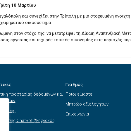
Τρίτη 10 Μαρτίου
εγαλόπολη και συνεχίζει στην Τρίπολη με μια στοχευμένη ανοιχτ
ιχειρηματικό οικοσύστημα.
μένη στον στόχο της: να μετατρέψει τη Δίκαιη Αναπτυξιακή Μετά
σεις εργασίας και ισχυρές τοπικές οικονομίες στις περιοχές πα
ιτικές
Για Εμάς
τική προστασίας δεδομένων και
Ποιοι είμαστε
τημάτων
Μητρώο αξιολογητών
ι χρήσης
Επικοινωνία
 χρήσης ChatBot (Ψηφιακός
θός)