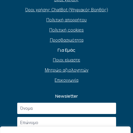
Όροι χρήσης ChatBot (Ψηφιακός Βοηθός)
Πολιτική απορρήτου
Πολιτική cookies
Προσβασιμότητα
Για Εμάς
Ποιοι είμαστε
Μητρώο αξιολογητών
Επικοινωνία
Newsletter
Όνομα
*
Επώνυμο
*
Email