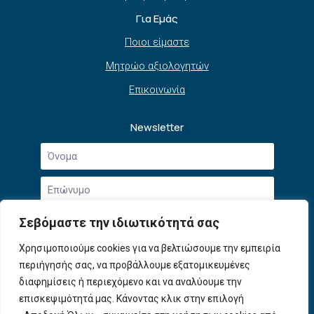
Για Εμάς
Ποιοι είμαστε
Μητρώο αξιολογητών
Επικοινωνία
Newsletter
Όνομα
*
Επώνυμο
*
Email
Σεβόμαστε την ιδιωτικότητά σας
*
Συμφωνώ με την
Πολιτική Απορρήτου
και τους
Χρησιμοποιούμε cookies για να βελτιώσουμε την εμπειρία
Αποδοχή
Όρους Χρήσης
.
περιήγησής σας, να προβάλλουμε εξατομικευμένες
όρων
χρήσης
διαφημίσεις ή περιεχόμενο και να αναλύουμε την
Εγγραφή
*
επισκεψιμότητά μας. Κάνοντας κλικ στην επιλογή