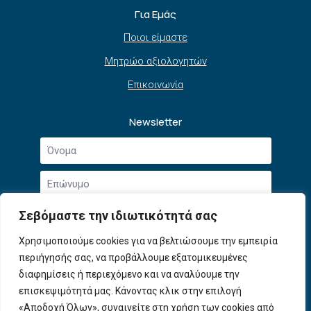
Για Εμάς
Ποιοι είμαστε
Μητρώο αξιολογητών
Επικοινωνία
Newsletter
Όνομα
*
Επώνυμο
*
Email
Σεβόμαστε την ιδιωτικότητά σας
*
Συμφωνώ με την
Πολιτική Απορρήτου
και τους
Χρησιμοποιούμε cookies για να βελτιώσουμε την εμπειρία
Αποδοχή
Όρους Χρήσης
.
περιήγησής σας, να προβάλλουμε εξατομικευμένες
όρων
χρήσης
διαφημίσεις ή περιεχόμενο και να αναλύουμε την
Εγγραφή
*
επισκεψιμότητά μας. Κάνοντας κλικ στην επιλογή
«Αποδοχή Όλων», συναινείτε στη χρήση των cookies από