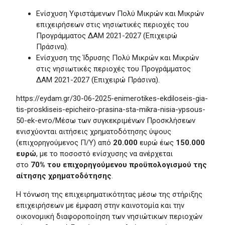
Ενίσχυση Υφιστάμενων Πολύ Μικρών και Μικρών
επιχειρήσεων στις νησιωτικές περιοχές του
Προγράμματος ΔΑΜ 2021-2027 (Επιχειρώ
Πράσινα).
Ενίσχυση της Ίδρυσης Πολύ Μικρών και Μικρών
στις νησιωτικές περιοχές του Προγράμματος
ΔΑΜ 2021-2027 (Επιχειρώ Πράσινα).
https://eydam.gr/30-06-2025-enimerotikes-ekdiloseis-gia-
tis-proskliseis-epicheiro-prasina-sta-mikra-nisia-ypsous-
50-ek-evro/Μέσω των συγκεκριμένων Προσκλήσεων
ενισχύονται αιτήσεις χρηματοδότησης ύψους
(επιχορηγούμενος Π/Υ) από
20.000
ευρώ έως
150.000
ευρώ
, με το ποσοστό ενίσχυσης να ανέρχεται
στο
70%
του επιχορηγούμενου προϋπολογισμού της
αίτησης χρηματοδότησης
.
Η τόνωση της επιχειρηματικότητας μέσω της στήριξης
επιχειρήσεων με έμφαση στην καινοτομία και την
οικονομική διαφοροποίηση των νησιώτικων περιοχών