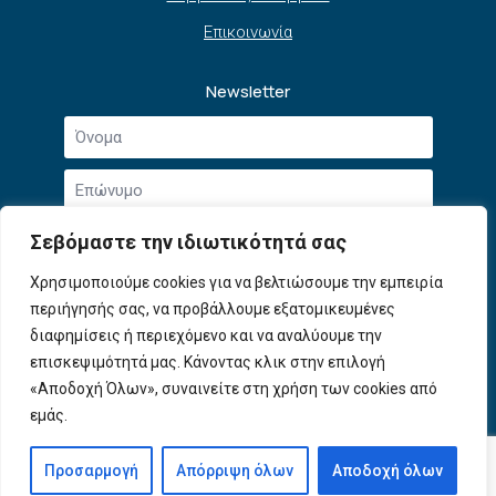
Επικοινωνία
Newsletter
Όνομα
*
Επώνυμο
*
Email
Σεβόμαστε την ιδιωτικότητά σας
*
Συμφωνώ με την
Πολιτική Απορρήτου
και τους
Χρησιμοποιούμε cookies για να βελτιώσουμε την εμπειρία
Αποδοχή
Όρους Χρήσης
.
περιήγησής σας, να προβάλλουμε εξατομικευμένες
όρων
χρήσης
διαφημίσεις ή περιεχόμενο και να αναλύουμε την
Εγγραφή
*
επισκεψιμότητά μας. Κάνοντας κλικ στην επιλογή
«Αποδοχή Όλων», συναινείτε στη χρήση των cookies από
εμάς.
© 2026 ΕΦΕΠΑΕ. All Rights Reserved
Προσαρμογή
Απόρριψη όλων
Αποδοχή όλων
Developed by