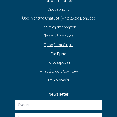
και συστημάτων
Όροι χρήσης
Όροι χρήσης ChatBot (Ψηφιακός Βοηθός)
Πολιτική απορρήτου
Πολιτική cookies
Προσβασιμότητα
Για Εμάς
Ποιοι είμαστε
Μητρώο αξιολογητών
Επικοινωνία
Newsletter
Όνομα
*
Επώνυμο