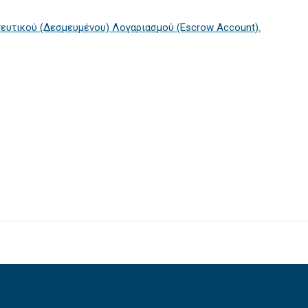
ευτικού (Δεσμευμένου) Λογαριασμού (Escrow Account).