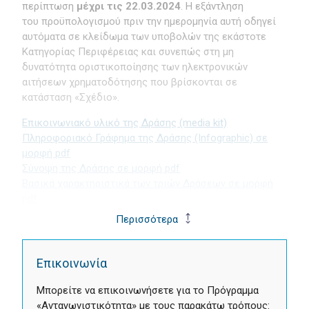
περίπτωση
μέχρι τις 22.03.2024
. Η εξάντληση
του προϋπολογισμού πριν την ημερομηνία αυτή οδηγεί
αυτόματα σε κλείδωμα των υποβολών της εκάστοτε
Κατηγορίας Περιφέρειας και συνεπώς στη μη
δυνατότητα οριστικοποίησης των ηλεκτρονικών
αιτήσεων χρηματοδότησης που βρίσκονται σε
κατάσταση «Σχέδιο».
Επικοινωνιακό υλικό της Δράσης (media kit)
Πληροφοριακό Γράφημα της Δράσης (Infographic) σε
μορφή pdf
Σύνοψη της Δράσης σε μορφή pdf
Βασικά χαρακτηριστικά των τριών Δράσεων σε μορφή
pdf
Περισσότερα
Επικοινωνία
Μπορείτε να επικοινωνήσετε για το Πρόγραμμα
«Ανταγωνιστικότητα» με τους παρακάτω τρόπους: