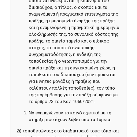
οποίο να αναφέρονται: η επωνυμία του
δικαιούχου, ο τίτλος, ο σκοπός και τα
αναμενόμενα ή πραγματικά επιτεύγματα της
πράξης, η ημερομηνία έναρξης της πράξης
και η αναμενόμενη ή πραγματική ημερομηνία
ολοκλήρωσής της, το συνολικό κόστος της
πράξης, το οικείο ταμείο και ο ειδικός
στόχος, το ποσοστό ενωσιακής
συγχρηματοδότησης, η ένδειξη της
τοποθεσίας ή ο γεωντοπισμός για την
οικεία πράξη και τη συγκεκριμένη χώρα, η
τοποθεσία του δικαιούχου (εάν πρόκειται
για κινητές μονάδες ή πράξεις που
καλύπτουν πολλές τοποθεσίες), τον τύπο
της παρέμβασης για την πράξη σύμφωνα με
το άρθρο 73 του Καν. 1060/2021.
Να ενημερώνουν το κοινό σχετικά με τη
στήριξη που έχουν λάβει από τα Ταμεία:
2i) τοποθετώντας στο διαδικτυακό τους τόπο και