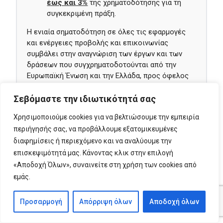
έως και 3%
της χρηματοδότησης για τη
συγκεκριμένη πράξη.
Η ενιαία σηματοδότηση σε όλες τις εφαρμογές
και ενέργειες προβολής και επικοινωνίας
συμβάλει στην αναγνώριση των έργων και των
δράσεων που συγχρηματοδοτούνται από την
Ευρωπαϊκή Ένωση και την Ελλάδα, προς όφελος
των πολιτών.
Σεβόμαστε την ιδιωτικότητά σας
Δείτε
εδώ
τις αναλυτικές οδηγίες Προβολής και
Επικοινωνίας του ΕΣΠΑ 2021-2027.
Χρησιμοποιούμε cookies για να βελτιώσουμε την εμπειρία
περιήγησής σας, να προβάλλουμε εξατομικευμένες
Για οποιαδήποτε διευκρίνιση, μπορείτε να
διαφημίσεις ή περιεχόμενο και να αναλύουμε την
επικοινωνήσετε με την
Κεντρική Μονάδα
επισκεψιμότητά μας. Κάνοντας κλικ στην επιλογή
ΕΦΕΠΑΕ
ή με την
αρμόδια Περιφερειακή
«Αποδοχή Όλων», συναινείτε στη χρήση των cookies από
Μονάδα
του ΕΦΕΠΑΕ, ανάλογα με τον τόπο
εμάς.
υλοποίησης της επένδυσης.
Προσαρμογή
Απόρριψη όλων
Αποδοχή όλων
Εκδηλώσεις Δράσης