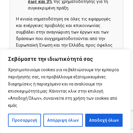
έως και 3%
της χρηματοδότησης για τη
συγκεκριμένη πράξη.
Η ενιαία σηματοδότηση σε όλες τις εφαρμογές
και ενέργειες προβολής και επικοινωνίας
συμβάλει στην αναγνώριση των έργων και των
δράσεων που συγχρηματοδοτούνται από την
Ευρωπαϊκή Ένωση και την Ελλάδα, προς όφελος
των πολιτών.
Σεβόμαστε την ιδιωτικότητά σας
Δείτε
εδώ
τις αναλυτικές οδηγίες Προβολής και
Επικοινωνίας του ΕΣΠΑ 2021-2027.
Χρησιμοποιούμε cookies για να βελτιώσουμε την εμπειρία
περιήγησής σας, να προβάλλουμε εξατομικευμένες
Για οποιαδήποτε διευκρίνιση, μπορείτε να
διαφημίσεις ή περιεχόμενο και να αναλύουμε την
επικοινωνήσετε με την
Κεντρική Μονάδα
επισκεψιμότητά μας. Κάνοντας κλικ στην επιλογή
ΕΦΕΠΑΕ
ή με την
αρμόδια Περιφερειακή
«Αποδοχή Όλων», συναινείτε στη χρήση των cookies από
Μονάδα
του ΕΦΕΠΑΕ, ανάλογα με τον τόπο
εμάς.
υλοποίησης της επένδυσης.
Προσαρμογή
Απόρριψη όλων
Αποδοχή όλων
Εκδηλώσεις Δράσης