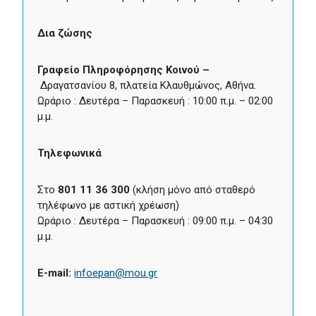
Δια ζώσης
Γραφείο Πληροφόρησης Κοινού –
Δραγατσανίου 8, πλατεία Κλαυθμώνος, Αθήνα.
Ωράριο : Δευτέρα – Παρασκευή : 10:00 π.μ. – 02:00
μ.μ.
Τηλεφωνικά
Στο
801 11 36 300
(κλήση μόνο από σταθερό
τηλέφωνο με αστική χρέωση)
Ωράριο : Δευτέρα – Παρασκευή : 09:00 π.μ. – 04:30
μ.μ.
E-mail:
infoepan@mou.gr