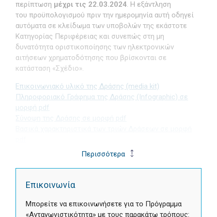
περίπτωση
μέχρι τις 22.03.2024
. Η εξάντληση
του προϋπολογισμού πριν την ημερομηνία αυτή οδηγεί
αυτόματα σε κλείδωμα των υποβολών της εκάστοτε
Κατηγορίας Περιφέρειας και συνεπώς στη μη
δυνατότητα οριστικοποίησης των ηλεκτρονικών
αιτήσεων χρηματοδότησης που βρίσκονται σε
κατάσταση «Σχέδιο».
Επικοινωνιακό υλικό της Δράσης (media kit)
Πληροφοριακό Γράφημα της Δράσης (Infographic) σε
μορφή pdf
Σύνοψη της Δράσης σε μορφή pdf
Βασικά χαρακτηριστικά των τριών Δράσεων σε μορφή
pdf
Περισσότερα
Επικοινωνία
Μπορείτε να επικοινωνήσετε για το Πρόγραμμα
«Ανταγωνιστικότητα» με τους παρακάτω τρόπους: