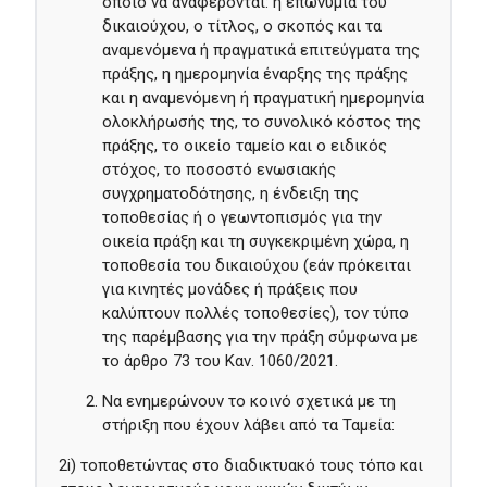
οποίο να αναφέρονται: η επωνυμία του
δικαιούχου, ο τίτλος, ο σκοπός και τα
αναμενόμενα ή πραγματικά επιτεύγματα της
πράξης, η ημερομηνία έναρξης της πράξης
και η αναμενόμενη ή πραγματική ημερομηνία
ολοκλήρωσής της, το συνολικό κόστος της
πράξης, το οικείο ταμείο και ο ειδικός
στόχος, το ποσοστό ενωσιακής
συγχρηματοδότησης, η ένδειξη της
τοποθεσίας ή ο γεωντοπισμός για την
οικεία πράξη και τη συγκεκριμένη χώρα, η
τοποθεσία του δικαιούχου (εάν πρόκειται
για κινητές μονάδες ή πράξεις που
καλύπτουν πολλές τοποθεσίες), τον τύπο
της παρέμβασης για την πράξη σύμφωνα με
το άρθρο 73 του Καν. 1060/2021.
Να ενημερώνουν το κοινό σχετικά με τη
στήριξη που έχουν λάβει από τα Ταμεία:
2i) τοποθετώντας στο διαδικτυακό τους τόπο και