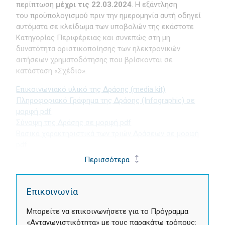
περίπτωση
μέχρι τις 22.03.2024
. Η εξάντληση
του προϋπολογισμού πριν την ημερομηνία αυτή οδηγεί
αυτόματα σε κλείδωμα των υποβολών της εκάστοτε
Κατηγορίας Περιφέρειας και συνεπώς στη μη
δυνατότητα οριστικοποίησης των ηλεκτρονικών
αιτήσεων χρηματοδότησης που βρίσκονται σε
κατάσταση «Σχέδιο».
Επικοινωνιακό υλικό της Δράσης (media kit)
Πληροφοριακό Γράφημα της Δράσης (Infographic) σε
μορφή pdf
Σύνοψη της Δράσης σε μορφή pdf
Βασικά χαρακτηριστικά των τριών Δράσεων σε μορφή
pdf
Περισσότερα
Επικοινωνία
Μπορείτε να επικοινωνήσετε για το Πρόγραμμα
«Ανταγωνιστικότητα» με τους παρακάτω τρόπους: