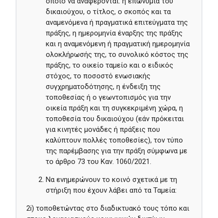
οποίο να αναφέρονται: η επωνυμία του
δικαιούχου, ο τίτλος, ο σκοπός και τα
αναμενόμενα ή πραγματικά επιτεύγματα της
πράξης, η ημερομηνία έναρξης της πράξης
και η αναμενόμενη ή πραγματική ημερομηνία
ολοκλήρωσής της, το συνολικό κόστος της
πράξης, το οικείο ταμείο και ο ειδικός
στόχος, το ποσοστό ενωσιακής
συγχρηματοδότησης, η ένδειξη της
τοποθεσίας ή ο γεωντοπισμός για την
οικεία πράξη και τη συγκεκριμένη χώρα, η
τοποθεσία του δικαιούχου (εάν πρόκειται
για κινητές μονάδες ή πράξεις που
καλύπτουν πολλές τοποθεσίες), τον τύπο
της παρέμβασης για την πράξη σύμφωνα με
το άρθρο 73 του Καν. 1060/2021.
Να ενημερώνουν το κοινό σχετικά με τη
στήριξη που έχουν λάβει από τα Ταμεία:
2i) τοποθετώντας στο διαδικτυακό τους τόπο και