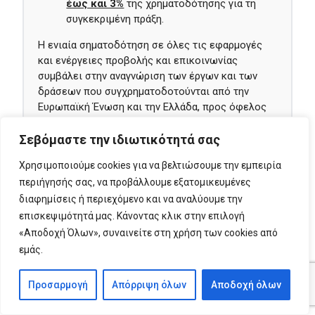
έως και 3%
της χρηματοδότησης για τη
συγκεκριμένη πράξη.
Η ενιαία σηματοδότηση σε όλες τις εφαρμογές
και ενέργειες προβολής και επικοινωνίας
συμβάλει στην αναγνώριση των έργων και των
δράσεων που συγχρηματοδοτούνται από την
Ευρωπαϊκή Ένωση και την Ελλάδα, προς όφελος
των πολιτών.
Σεβόμαστε την ιδιωτικότητά σας
Δείτε
εδώ
τις αναλυτικές οδηγίες Προβολής και
Επικοινωνίας του ΕΣΠΑ 2021-2027.
Χρησιμοποιούμε cookies για να βελτιώσουμε την εμπειρία
περιήγησής σας, να προβάλλουμε εξατομικευμένες
Για οποιαδήποτε διευκρίνιση, μπορείτε να
διαφημίσεις ή περιεχόμενο και να αναλύουμε την
επικοινωνήσετε με την
Κεντρική Μονάδα
επισκεψιμότητά μας. Κάνοντας κλικ στην επιλογή
ΕΦΕΠΑΕ
ή με την
αρμόδια Περιφερειακή
«Αποδοχή Όλων», συναινείτε στη χρήση των cookies από
Μονάδα
του ΕΦΕΠΑΕ, ανάλογα με τον τόπο
εμάς.
υλοποίησης της επένδυσης.
Προσαρμογή
Απόρριψη όλων
Αποδοχή όλων
Εκδηλώσεις Δράσης