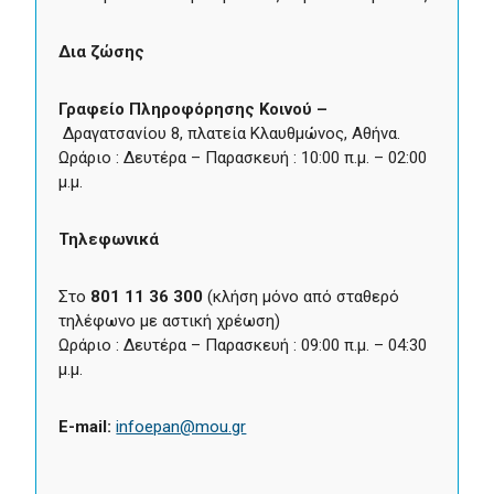
Δια ζώσης
Γραφείο Πληροφόρησης Κοινού –
Δραγατσανίου 8, πλατεία Κλαυθμώνος, Αθήνα.
Ωράριο : Δευτέρα – Παρασκευή : 10:00 π.μ. – 02:00
μ.μ.
Τηλεφωνικά
Στο
801 11 36 300
(κλήση μόνο από σταθερό
τηλέφωνο με αστική χρέωση)
Ωράριο : Δευτέρα – Παρασκευή : 09:00 π.μ. – 04:30
μ.μ.
E-mail:
infoepan@mou.gr