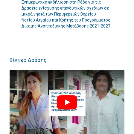
Ενημερωτική εκδήλωση στη Ρόδο για τις
Στις
κρά
Δράσεις ενίσχυσης επενδυτικών σχεδίων σε
ενημ
μικρά νησιά των Περιφερειών Βορείου –
ενίσ
Νοτίου Αιγαίου και Κρήτης του Προγράμματος
νησι
Δίκαιης Αναπτυξιακής Μετάβασης 2021-2027
Αιγα
Βίντεο Δράσης
Play