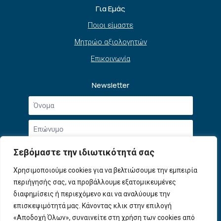
Για Εμάς
Ποιοι είμαστε
Μητρώο αξιολογητών
Επικοινωνία
Newsletter
Όνομα
*
Επώνυμο
*
Email
Σεβόμαστε την ιδιωτικότητά σας
*
Συμφωνώ με την
Πολιτική Απορρήτου
και τους
Χρησιμοποιούμε cookies για να βελτιώσουμε την εμπειρία
Αποδοχή
Όρους Χρήσης
.
περιήγησής σας, να προβάλλουμε εξατομικευμένες
όρων
χρήσης
διαφημίσεις ή περιεχόμενο και να αναλύουμε την
Εγγραφή
*
επισκεψιμότητά μας. Κάνοντας κλικ στην επιλογή
«Αποδοχή Όλων», συναινείτε στη χρήση των cookies από