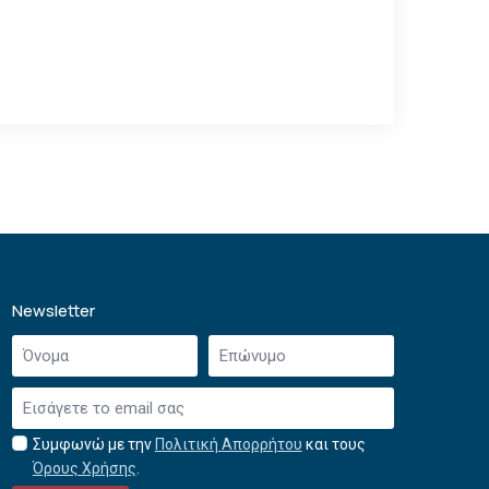
Newsletter
Όνομα
Επώνυμο
*
*
Email
*
Συμφωνώ με την
Πολιτική Απορρήτου
και τους
Αποδοχή
Όρους Χρήσης
.
όρων