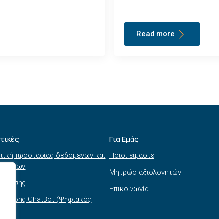
Read more
ιτικές
Για Εμάς
τική προστασίας δεδομένων και
Ποιοι είμαστε
τημάτων
Μητρώο αξιολογητών
ι χρήσης
Επικοινωνία
 χρήσης ChatBot (Ψηφιακός
θός)