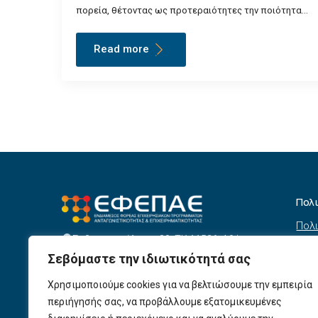
πορεία, θέτοντας ως προτεραιότητες την ποιότητα…
Read more
Πολ
Πολι
Σεβαστουπόλεως 80, ΤΚ 11526, Αθήνα
συσ
info@efepae.gr
Σεβόμαστε την ιδιωτικότητά σας
anaptyxiakos@efepae.gr
Όρο
210 6985210
Χρησιμοποιούμε cookies για να βελτιώσουμε την εμπειρία
Όροι
Ωράριο Λειτουργίας:
περιήγησής σας, να προβάλλουμε εξατομικευμένες
Δευτέρα – Παρασκευή, 09:00 – 17:00
Βοη