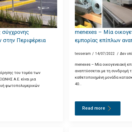
 σύγχρονης
menexes – Μία οικογε
 στην Περιφέρεια
εμπορίας επίπλων ανα
tesseram
14/07/2022
Δεν υπ
menexes – Μία οικογενειακή επ
αναπτύσσεται με τη συνδρομή το
είρησης του τομέα των
καθετοποιημένη μονάδα κατασκ
ΩΝΗΣ Α.Ε. είναι μια
40…
σκευή φωτοπολυμερικών
Read more