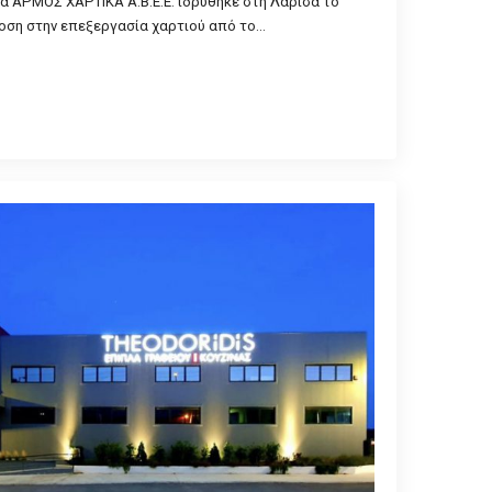
α ΑΡΜΟΣ ΧΑΡΤΙΚΑ Α.Β.Ε.Ε. ιδρύθηκε στη Λάρισα το
οση στην επεξεργασία χαρτιού από το…