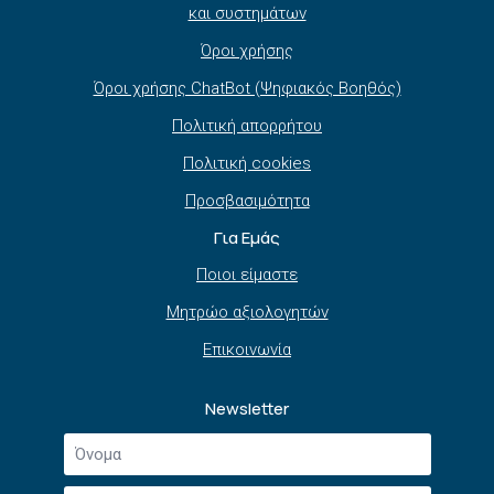
και συστημάτων
Όροι χρήσης
Όροι χρήσης ChatBot (Ψηφιακός Βοηθός)
Πολιτική απορρήτου
Πολιτική cookies
Προσβασιμότητα
Για Εμάς
Ποιοι είμαστε
Μητρώο αξιολογητών
Επικοινωνία
Newsletter
Όνομα
*
Επώνυμο