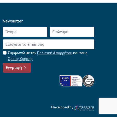
Newsletter
Όνομα
Επώνυμο
*
*
Email
*
Συμφωνώ με την
Πολιτική Απορρήτου
και τους
Αποδοχή
Όρους Χρήσης
.
όρων
χρήσης
Εγγραφή
*
Developed by