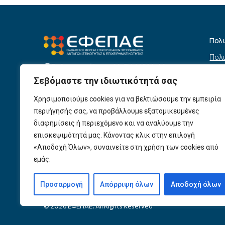
Πολ
Πολι
Σεβαστουπόλεως 80, ΤΚ 11526, Αθήνα
συσ
info@efepae.gr
Σεβόμαστε την ιδιωτικότητά σας
anaptyxiakos@efepae.gr
Όρο
210 6985210
Χρησιμοποιούμε cookies για να βελτιώσουμε την εμπειρία
Όροι
Ωράριο Λειτουργίας:
περιήγησής σας, να προβάλλουμε εξατομικευμένες
Δευτέρα – Παρασκευή, 09:00 – 17:00
Βοη
διαφημίσεις ή περιεχόμενο και να αναλύουμε την
Πολι
Αριθμός ΓΕΜΗ: 154190801000
επισκεψιμότητά μας. Κάνοντας κλικ στην επιλογή
«Αποδοχή Όλων», συναινείτε στη χρήση των cookies από
Πολι
εμάς.
Προ
Προσαρμογή
Απόρριψη όλων
Αποδοχή όλων
© 2026 ΕΦΕΠΑΕ. All Rights Reserved