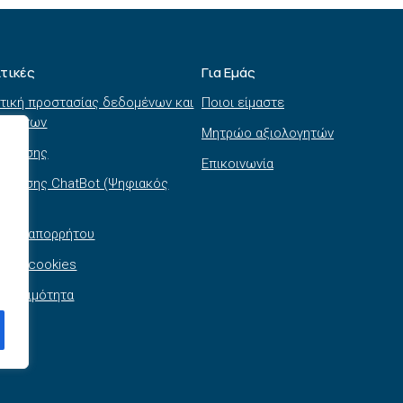
ιτικές
Για Εμάς
τική προστασίας δεδομένων και
Ποιοι είμαστε
τημάτων
Μητρώο αξιολογητών
ι χρήσης
Επικοινωνία
 χρήσης ChatBot (Ψηφιακός
θός)
τική απορρήτου
τική cookies
σβασιμότητα