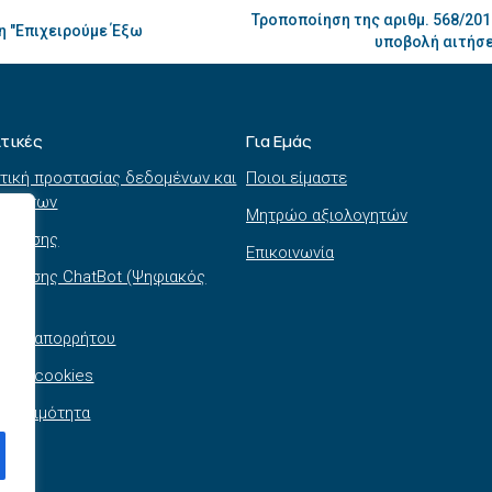
Τροποποίηση της αριθμ. 568/20
η "Επιχειρούμε Έξω
υποβολή αιτήσ
ιτικές
Για Εμάς
τική προστασίας δεδομένων και
Ποιοι είμαστε
τημάτων
Μητρώο αξιολογητών
ι χρήσης
Επικοινωνία
 χρήσης ChatBot (Ψηφιακός
θός)
τική απορρήτου
τική cookies
σβασιμότητα