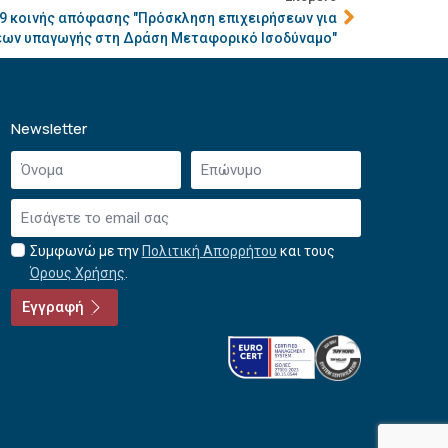
19 κοινής απόφασης "Πρόσκληση επιχειρήσεων για
εων υπαγωγής στη Δράση Μεταφορικό Ισοδύναμο"
Newsletter
Όνομα
Επώνυμο
*
*
Email
*
Συμφωνώ με την
Πολιτική Απορρήτου
και τους
Αποδοχή
Όρους Χρήσης
.
όρων
χρήσης
Εγγραφή
*