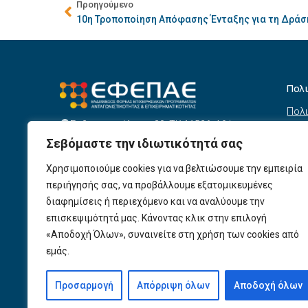
Προηγούμενο
10η Τροποποίηση Απόφασης Ένταξης για τη Δράσ
Πολ
Πολι
Σεβαστουπόλεως 80, ΤΚ 11526, Αθήνα
συσ
info@efepae.gr
Σεβόμαστε την ιδιωτικότητά σας
anaptyxiakos@efepae.gr
Όρο
210 6985210
Χρησιμοποιούμε cookies για να βελτιώσουμε την εμπειρία
Όροι
Ωράριο Λειτουργίας:
περιήγησής σας, να προβάλλουμε εξατομικευμένες
Δευτέρα – Παρασκευή, 09:00 – 17:00
Βοη
διαφημίσεις ή περιεχόμενο και να αναλύουμε την
Πολι
Αριθμός ΓΕΜΗ: 154190801000
επισκεψιμότητά μας. Κάνοντας κλικ στην επιλογή
«Αποδοχή Όλων», συναινείτε στη χρήση των cookies από
Πολι
εμάς.
Προ
Προσαρμογή
Απόρριψη όλων
Αποδοχή όλων