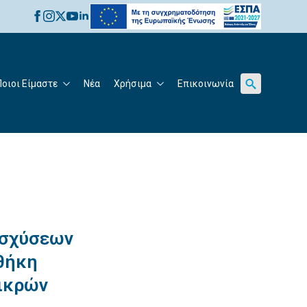
for:
Ποιοι Είμαστε
Νέα
Χρήσιμα
Επικοινωνία
Search
for:
ισχύσεων
θήκη
ικρών