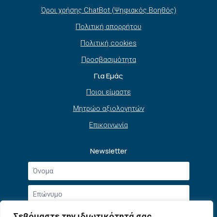
Όροι χρήσης ChatBot (Ψηφιακός Βοηθός)
Πολιτική απορρήτου
Πολιτική cookies
Προσβασιμότητα
Για Εμάς
Ποιοι είμαστε
Μητρώο αξιολογητών
Επικοινωνία
Newsletter
Όνομα
*
Επώνυμο
*
Email
Σεβόμαστε την ιδιωτικότητά σας