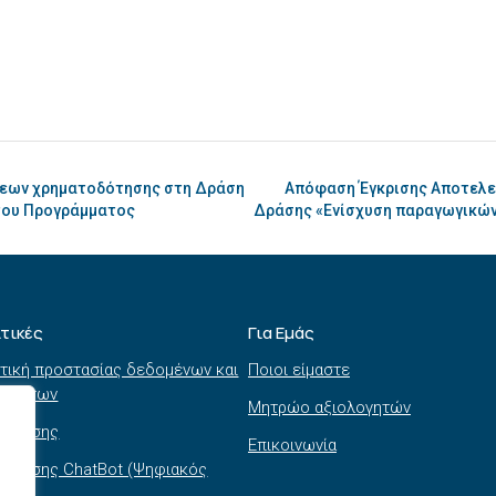
σεων χρηματοδότησης στη Δράση
Απόφαση Έγκρισης Αποτελε
του Προγράμματος
Δράσης «Ενίσχυση παραγωγικών
ιτικές
Για Εμάς
τική προστασίας δεδομένων και
Ποιοι είμαστε
τημάτων
Μητρώο αξιολογητών
ι χρήσης
Επικοινωνία
 χρήσης ChatBot (Ψηφιακός
θός)