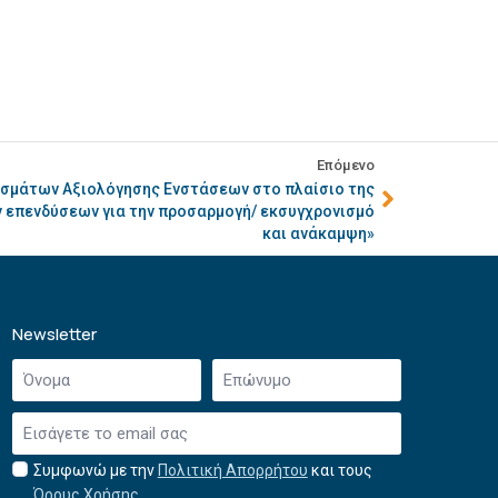
Επόμενο
σμάτων Αξιολόγησης Ενστάσεων στο πλαίσιο της
 επενδύσεων για την προσαρμογή/ εκσυγχρονισμό
και ανάκαμψη»
Newsletter
Όνομα
Επώνυμο
*
*
Email
*
Συμφωνώ με την
Πολιτική Απορρήτου
και τους
Αποδοχή
Όρους Χρήσης
.