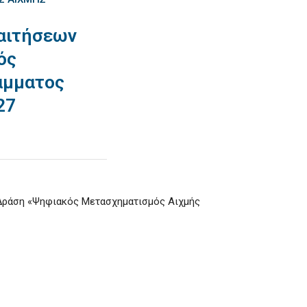
αιτήσεων
ός
άμματος
27
Δράση «Ψηφιακός Μετασχηματισμός Αιχμής