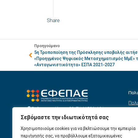
Share
Προηγούμενο
5η Τροποποίηση της Πρόσκλησης υποβολής αιτή
«Προηγμένος Ψηφιακός Μετασχηματισμός ΜμΕ» 
«Ανταγωνιστικότητα» ΕΣΠΑ 2021-2027
Πολ
Πολι
Σεβαστουπόλεως 80, ΤΚ 11526, Αθήνα
συσ
info@efepae.gr
Σεβόμαστε την ιδιωτικότητά σας
anaptyxiakos@efepae.gr
Όρο
210 6985210
Χρησιμοποιούμε cookies για να βελτιώσουμε την εμπειρία
Όροι
Ωράριο Λειτουργίας:
περιήγησής σας, να προβάλλουμε εξατομικευμένες
Δευτέρα – Παρασκευή, 09:00 – 17:00
Βοη