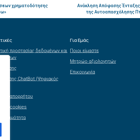
ήσεων χρηματοδότησης
Ανάκληση Απόφασης Ένταξης γ
ξω»
της Αυτοαπασχόλησης Πτυ
ιτικές
Για Εμάς
τική προστασίας δεδομένων και
Ποιοι είμαστε
τημάτων
Μητρώο αξιολογητών
ι χρήσης
Επικοινωνία
 χρήσης ChatBot (Ψηφιακός
θός)
τική απορρήτου
τική cookies
σβασιμότητα