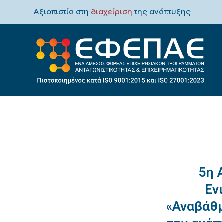
Αξιοπιστία στη
διαχείριση
της ανάπτυξης
5η 
Εν
«Αναβάθμ