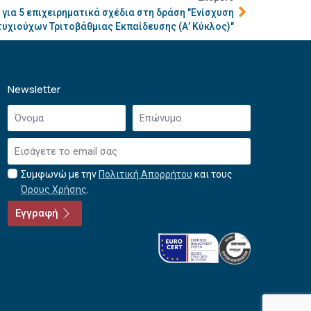
ια 5 επιχειρηματικά σχέδια στη δράση "Ενίσχυση
χιούχων Τριτοβάθμιας Εκπαίδευσης (Α’ Κύκλος)"
Newsletter
Όνομα
Επώνυμο
*
*
Email
*
Συμφωνώ με την
Πολιτική Απορρήτου
και τους
Αποδοχή
Όρους Χρήσης
.
όρων
χρήσης
Εγγραφή
*