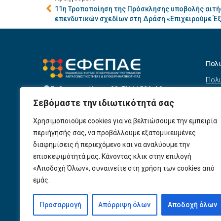
11η Τροποποίηση της Πρόσκλησης υποβολής αιτ
επενδυτικών σχεδίων στη Δράση «Επιχειρούμε Έ
Πολ
Πολι
Σεβαστουπόλεως 80, ΤΚ 11526, Αθήνα
συσ
info@efepae.gr
Σεβόμαστε την ιδιωτικότητά σας
anaptyxiakos@efepae.gr
Όρο
210 6985210
Χρησιμοποιούμε cookies για να βελτιώσουμε την εμπειρία
Όροι
Ωράριο Λειτουργίας:
περιήγησής σας, να προβάλλουμε εξατομικευμένες
Δευτέρα – Παρασκευή, 09:00 – 17:00
Βοη
διαφημίσεις ή περιεχόμενο και να αναλύουμε την
Πολι
Αριθμός ΓΕΜΗ: 154190801000
επισκεψιμότητά μας. Κάνοντας κλικ στην επιλογή
«Αποδοχή Όλων», συναινείτε στη χρήση των cookies από
Πολι
εμάς.
Προ
Προσαρμογή
Απόρριψη όλων
Αποδοχή όλων