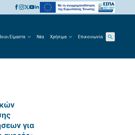
for:
Ποιοι Είμαστε
Νέα
Χρήσιμα
Επικοινωνία
Search
for:
ικών
σης
ήσεων για