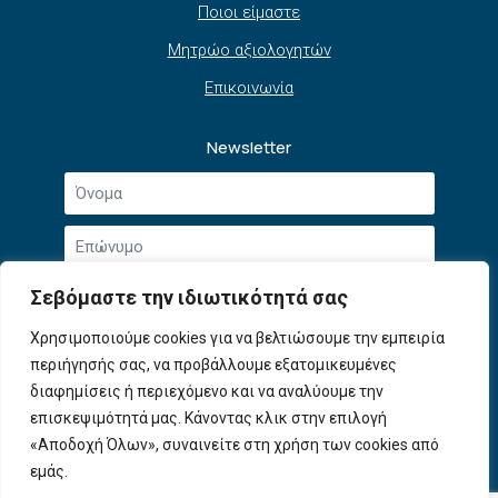
Ποιοι είμαστε
Μητρώο αξιολογητών
Επικοινωνία
Newsletter
Όνομα
*
Επώνυμο
*
Email
Σεβόμαστε την ιδιωτικότητά σας
*
Συμφωνώ με την
Πολιτική Απορρήτου
και τους
Χρησιμοποιούμε cookies για να βελτιώσουμε την εμπειρία
Αποδοχή
Όρους Χρήσης
.
περιήγησής σας, να προβάλλουμε εξατομικευμένες
όρων
χρήσης
διαφημίσεις ή περιεχόμενο και να αναλύουμε την
Εγγραφή
*
επισκεψιμότητά μας. Κάνοντας κλικ στην επιλογή
«Αποδοχή Όλων», συναινείτε στη χρήση των cookies από
εμάς.