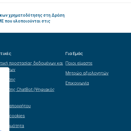
σεων χρηματοδότησης στη Δράση
Ε που υλοποιούνται στις
ιτικές
Για Εμάς
τική προστασίας δεδομένων και
Ποιοι είμαστε
τημάτων
Μητρώο αξιολογητών
ι χρήσης
Επικοινωνία
 χρήσης ChatBot (Ψηφιακός
θός)
τική απορρήτου
τική cookies
σβασιμότητα