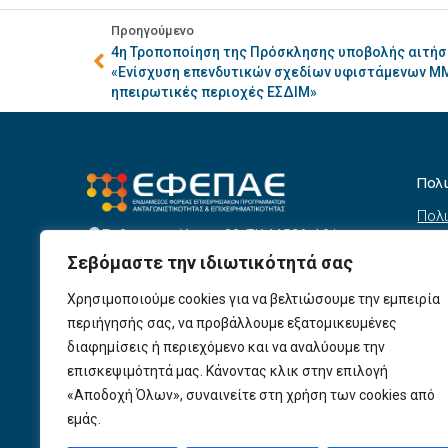
Προηγούμενο
4η Τροποποίηση της Πρόσκλησης υποβολής αιτή
«Ενίσχυση επενδυτικών σχεδίων υφιστάμενων ΜΜ
ηπειρωτικές περιοχές ΕΣΔΙΜ»
Πολ
Πολι
Σεβαστουπόλεως 80, ΤΚ 11526, Αθήνα
συσ
info@efepae.gr
Σεβόμαστε την ιδιωτικότητά σας
anaptyxiakos@efepae.gr
Όρο
210 6985210
Χρησιμοποιούμε cookies για να βελτιώσουμε την εμπειρία
Όροι
Ωράριο Λειτουργίας:
περιήγησής σας, να προβάλλουμε εξατομικευμένες
Δευτέρα – Παρασκευή, 09:00 – 17:00
Βοη
διαφημίσεις ή περιεχόμενο και να αναλύουμε την
Πολι
Αριθμός ΓΕΜΗ: 154190801000
επισκεψιμότητά μας. Κάνοντας κλικ στην επιλογή
«Αποδοχή Όλων», συναινείτε στη χρήση των cookies από
Πολι
εμάς.
Προ