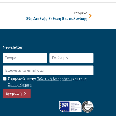
Επόμενο
89η Διεθνής Έκθεση Θεσσαλονίκης
Newsletter
Όνομα
Επώνυμο
*
*
Email
*
Συμφωνώ με την
Πολιτική Απορρήτου
και τους
Αποδοχή
Όρους Χρήσης
.
όρων
χρήσης
Εγγραφή
*