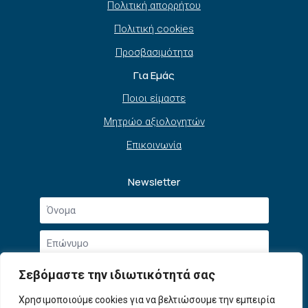
Πολιτική απορρήτου
Πολιτική cookies
Προσβασιμότητα
Για Εμάς
Ποιοι είμαστε
Μητρώο αξιολογητών
Επικοινωνία
Newsletter
Όνομα
*
Επώνυμο
*
Email
Σεβόμαστε την ιδιωτικότητά σας
*
Συμφωνώ με την
Πολιτική Απορρήτου
και τους
Χρησιμοποιούμε cookies για να βελτιώσουμε την εμπειρία
Αποδοχή