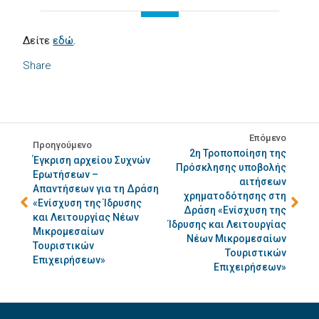
Δείτε
εδώ
.
Share
Επόμενο
Προηγούμενο
2η Τροποποίηση της
Έγκριση αρχείου Συχνών
Πρόσκλησης υποβολής
Ερωτήσεων –
αιτήσεων
Απαντήσεων για τη Δράση
χρηματοδότησης στη
«Ενίσχυση της Ίδρυσης
Δράση «Ενίσχυση της
και Λειτουργίας Νέων
Ίδρυσης και Λειτουργίας
Μικρομεσαίων
Νέων Μικρομεσαίων
Τουριστικών
Τουριστικών
Επιχειρήσεων»
Επιχειρήσεων»