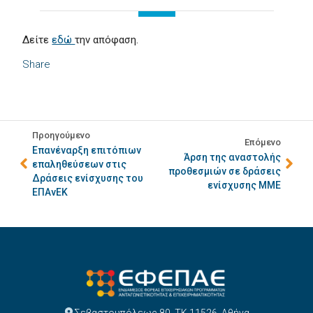
Δείτε
εδώ
την απόφαση.
Share
Προηγούμενο
Επόμενο
Επανέναρξη επιτόπιων
Άρση της αναστολής
επαληθεύσεων στις
προθεσμιών σε δράσεις
Δράσεις ενίσχυσης του
ενίσχυσης ΜΜΕ
ΕΠΑνΕΚ
Σεβαστουπόλεως 80, ΤΚ 11526, Αθήνα