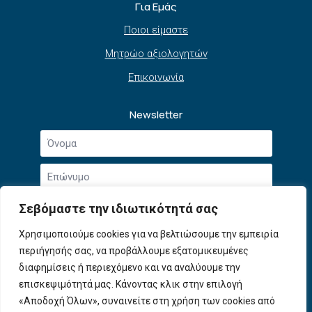
Για Εμάς
Ποιοι είμαστε
Μητρώο αξιολογητών
Επικοινωνία
Newsletter
Όνομα
*
Επώνυμο
*
Email
Σεβόμαστε την ιδιωτικότητά σας
*
Συμφωνώ με την
Πολιτική Απορρήτου
και τους
Χρησιμοποιούμε cookies για να βελτιώσουμε την εμπειρία
Αποδοχή
Όρους Χρήσης
.
περιήγησής σας, να προβάλλουμε εξατομικευμένες
όρων
χρήσης
διαφημίσεις ή περιεχόμενο και να αναλύουμε την
Εγγραφή
*
επισκεψιμότητά μας. Κάνοντας κλικ στην επιλογή
«Αποδοχή Όλων», συναινείτε στη χρήση των cookies από