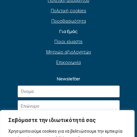
Πολιτική απορρήτου
Πολιτική cookies
Προσβασιμότητα
Για Εμάς
Ποιοι είμαστε
Μητρώο αξιολογητών
Επικοινωνία
Newsletter
Όνομα
*
Επώνυμο
*
Email
Σεβόμαστε την ιδιωτικότητά σας
*
Συμφωνώ με την
Πολιτική Απορρήτου
και τους
Χρησιμοποιούμε cookies για να βελτιώσουμε την εμπειρία
Αποδοχή