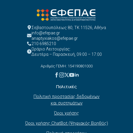
Σεβαστουπόλεως 80, ΤΚ 11526, Αθήνα
info@efepae.gr
anaptyxiakos@efepae.gr
210 6985210
Ωράριο Λειτουργίας:
Δευτέρα – Παρασκευή, 09:00 – 17:00
Αριθμός ΓΕΜΗ: 154190801000
Πολιτικές
Πολιτική προστασίας δεδομένων
και συστημάτων
Όροι χρήσης
Όροι χρήσης ChatBot (Ψηφιακός Βοηθός)