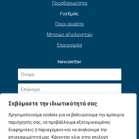
Προσβασιμότητα
Για Εμάς
Ποιοι είμαστε
Μητρώο αξιολογητών
Επικοινωνία
Newsletter
Όνομα
*
Επώνυμο
*
Email
Σεβόμαστε την ιδιωτικότητά σας
*
Συμφωνώ με την
Πολιτική Απορρήτου
και τους
Χρησιμοποιούμε cookies για να βελτιώσουμε την εμπειρία
Αποδοχή
Όρους Χρήσης
.
περιήγησής σας, να προβάλλουμε εξατομικευμένες
όρων
χρήσης
διαφημίσεις ή περιεχόμενο και να αναλύουμε την
Εγγραφή
*
επισκεψιμότητά μας. Κάνοντας κλικ στην επιλογή