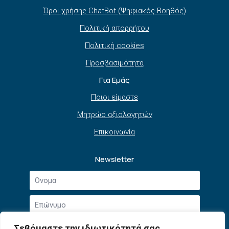
Όροι χρήσης ChatBot (Ψηφιακός Βοηθός)
Πολιτική απορρήτου
Πολιτική cookies
Προσβασιμότητα
Για Εμάς
Ποιοι είμαστε
Μητρώο αξιολογητών
Επικοινωνία
Newsletter
Όνομα
*
Επώνυμο
*
Email
Σεβόμαστε την ιδιωτικότητά σας