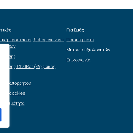
ιτικές
Για Εμάς
τική προστασίας δεδομένων και
Ποιοι είμαστε
τημάτων
Μητρώο αξιολογητών
ι χρήσης
Επικοινωνία
 χρήσης ChatBot (Ψηφιακός
θός)
τική απορρήτου
τική cookies
σβασιμότητα