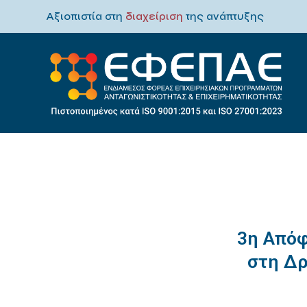
Αξιοπιστία στη
διαχείριση
της ανάπτυξης
3η Απόφ
στη Δ