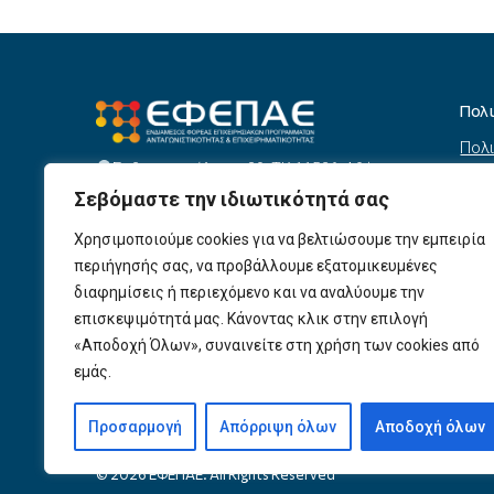
Πολ
Πολι
Σεβαστουπόλεως 80, ΤΚ 11526, Αθήνα
συσ
info@efepae.gr
Σεβόμαστε την ιδιωτικότητά σας
anaptyxiakos@efepae.gr
Όρο
210 6985210
Χρησιμοποιούμε cookies για να βελτιώσουμε την εμπειρία
Όροι
Ωράριο Λειτουργίας:
περιήγησής σας, να προβάλλουμε εξατομικευμένες
Δευτέρα – Παρασκευή, 09:00 – 17:00
Βοη
διαφημίσεις ή περιεχόμενο και να αναλύουμε την
Πολι
Αριθμός ΓΕΜΗ: 154190801000
επισκεψιμότητά μας. Κάνοντας κλικ στην επιλογή
«Αποδοχή Όλων», συναινείτε στη χρήση των cookies από
Πολι
εμάς.
Προ
Προσαρμογή
Απόρριψη όλων
Αποδοχή όλων
© 2026 ΕΦΕΠΑΕ. All Rights Reserved