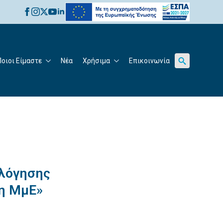
for:
Ποιοι Είμαστε
Νέα
Χρήσιμα
Επικοινωνία
Search
for:
ολόγησης
η ΜμΕ»