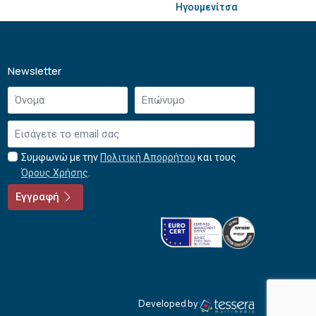
Ηγουμενίτσα
Newsletter
Όνομα
Επώνυμο
*
*
Email
*
Συμφωνώ με την
Πολιτική Απορρήτου
και τους
Αποδοχή
Όρους Χρήσης
.
όρων
χρήσης
Εγγραφή
*
Developed by