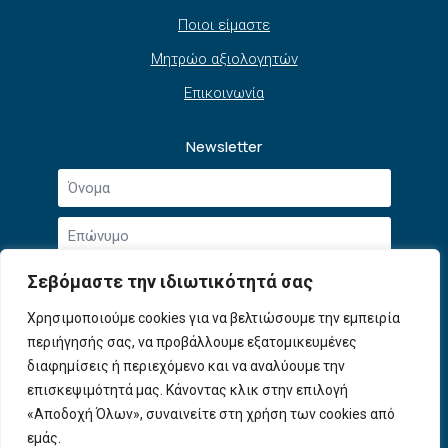
Ποιοι είμαστε
Μητρώο αξιολογητών
Επικοινωνία
Newsletter
Όνομα
*
Επώνυμο
*
Email
Σεβόμαστε την ιδιωτικότητά σας
*
Συμφωνώ με την
Πολιτική Απορρήτου
και τους
Χρησιμοποιούμε cookies για να βελτιώσουμε την εμπειρία
Αποδοχή
Όρους Χρήσης
.
περιήγησής σας, να προβάλλουμε εξατομικευμένες
όρων
χρήσης
διαφημίσεις ή περιεχόμενο και να αναλύουμε την
Εγγραφή
*
επισκεψιμότητά μας. Κάνοντας κλικ στην επιλογή
«Αποδοχή Όλων», συναινείτε στη χρήση των cookies από
εμάς.