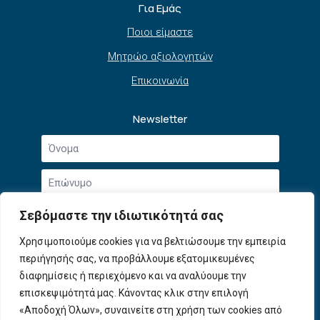
Για Εμάς
Ποιοι είμαστε
Μητρώο αξιολογητών
Επικοινωνία
Newsletter
Όνομα
*
Επώνυμο
*
Email
Σεβόμαστε την ιδιωτικότητά σας
*
Συμφωνώ με την
Πολιτική Απορρήτου
και τους
Χρησιμοποιούμε cookies για να βελτιώσουμε την εμπειρία
Αποδοχή
Όρους Χρήσης
.
περιήγησής σας, να προβάλλουμε εξατομικευμένες
όρων
χρήσης
διαφημίσεις ή περιεχόμενο και να αναλύουμε την
Εγγραφή
*
επισκεψιμότητά μας. Κάνοντας κλικ στην επιλογή
«Αποδοχή Όλων», συναινείτε στη χρήση των cookies από