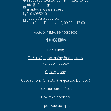
Σεβαστουπόλεως 80, ΤΚ 11526, Αθήνα
info@efepae.gr
anaptyxiakos@efepae.gr
210 6985210
Ωράριο Λειτουργίας:
Δευτέρα – Παρασκευή, 09:00 – 17:00
Αριθμός ΓΕΜΗ: 154190801000
Πολιτικές
Πολιτική προστασίας δεδομένων
και συστημάτων
Όροι χρήσης
Όροι χρήσης ChatBot (Ψηφιακός Βοηθός)
Πολιτική απορρήτου
Πολιτική cookies
Προσβασιμότητα