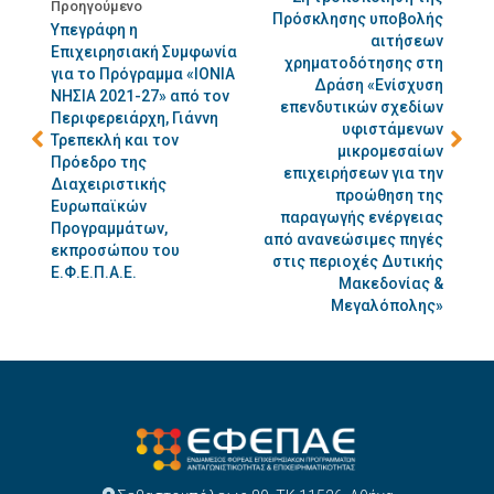
Προηγούμενο
Πρόσκλησης υποβολής
Υπεγράφη η
αιτήσεων
Επιχειρησιακή Συμφωνία
χρηματοδότησης στη
για το Πρόγραμμα «ΙΟΝΙΑ
Δράση «Ενίσχυση
ΝΗΣΙΑ 2021-27» από τον
επενδυτικών σχεδίων
Περιφερειάρχη, Γιάννη
υφιστάμενων
Τρεπεκλή και τον
μικρομεσαίων
Πρόεδρο της
επιχειρήσεων για την
Διαχειριστικής
προώθηση της
Ευρωπαϊκών
παραγωγής ενέργειας
Προγραμμάτων,
από ανανεώσιμες πηγές
εκπροσώπου του
στις περιοχές Δυτικής
Ε.Φ.Ε.Π.Α.Ε.
Μακεδονίας &
Μεγαλόπολης»