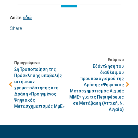
Δείτε
εδώ
.
Share
Επόμενο
Προηγούμενο
Εξάντληση του
2η Τροποποίηση της
διαθέσιμου
Πρόσκλησης υποβολής
προϋπολογισμού της
αιτήσεων
Δράσης «Ψηφιακός
χρηματοδότησης στη
Μετασχηματισμός Αιχμής
Δράση «Προηγμένος
ΜΜΕ» για τις Περιφέρειες
Ψηφιακός
σε Μετάβαση (Αττική, Ν.
Μετασχηματισμός ΜμΕ»
Αιγαίο)