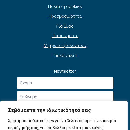
Πολιτική cookies
Προσβασιμότητα
Για Εμάς
Ποιοι είμαστε
Μητρώο αξιολογητών
Επικοινωνία
Newsletter
Όνομα
*
Επώνυμο
*
Email
Σεβόμαστε την ιδιωτικότητά σας
*
Συμφωνώ με την
Πολιτική Απορρήτου
και τους
Χρησιμοποιούμε cookies για να βελτιώσουμε την εμπειρία
Αποδοχή
Όρους Χρήσης
.
περιήγησής σας, να προβάλλουμε εξατομικευμένες
όρων