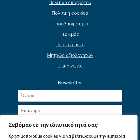
Πολιτική απορρήτου
Πολιτική cookies
Προσβασιμότητα
Για Εμάς
Ποιοι είμαστε
Μητρώο αξιολογητών
Επικοινωνία
Newsletter
Όνομα
*
Επώνυμο
*
Email
Σεβόμαστε την ιδιωτικότητά σας
*
Συμφωνώ με την
Πολιτική Απορρήτου
και τους
Χρησιμοποιούμε cookies για να βελτιώσουμε την εμπειρία
Αποδοχή