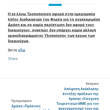
Η εν λόγω Τροποποίηση αφορά στην ημερομηνία
λήξης διαδικασιών του Φορέα για τη συγκεκριμένη
Δράση και σε καμία περίπτωση δεν αφορά τους
δικαιούχους, συνεπώς δεν υπάρχει καμία αλλαγή
χρονοδιαγράμματος Υλοποίησης των έργων των
δικαιούχων.
Δείτε
εδώ
.
Share
Επόμενο
Απόφαση Ανάκλησης
ένταξης πράξεων της
δράσης «Ενίσχυση
Προηγούμενο
Τουριστικών ΜΜΕ για τον
Δράση «Πράσινος
εκσυγχρονισμό τους και