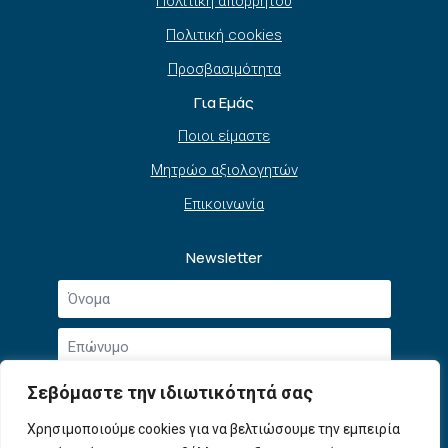
Πολιτική απορρήτου
Πολιτική cookies
Προσβασιμότητα
Για Εμάς
Ποιοι είμαστε
Μητρώο αξιολογητών
Επικοινωνία
Newsletter
Όνομα
*
Επώνυμο
*
Email
Σεβόμαστε την ιδιωτικότητά σας
*
Συμφωνώ με την
Πολιτική Απορρήτου
και τους
Χρησιμοποιούμε cookies για να βελτιώσουμε την εμπειρία
Αποδοχή