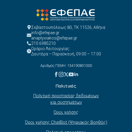
Σεβαστουπόλεως 80, ΤΚ 11526, Αθήνα
info@efepae.gr
anaptyxiakos@efepae.gr
210 6985210
Ωράριο Λειτουργίας:
Δευτέρα – Παρασκευή, 09:00 – 17:00
Αριθμός ΓΕΜΗ: 154190801000
Πολιτικές
Πολιτική προστασίας δεδομένων
και συστημάτων
Όροι χρήσης
Όροι χρήσης ChatBot (Ψηφιακός Βοηθός)