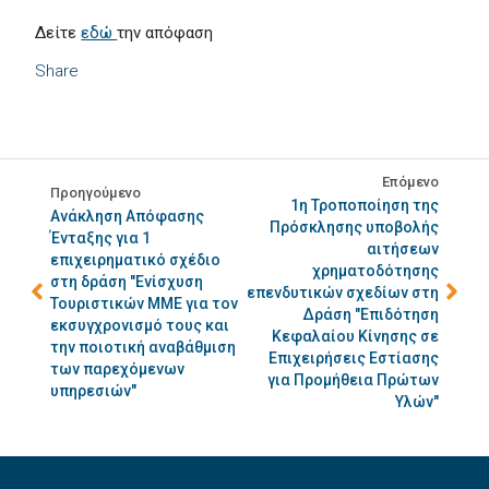
Δείτε
εδώ
την απόφαση
Share
Επόμενο
Προηγούμενο
1η Τροποποίηση της
Ανάκληση Απόφασης
Πρόσκλησης υποβολής
Ένταξης για 1
αιτήσεων
επιχειρηματικό σχέδιο
χρηματοδότησης
στη δράση "Ενίσχυση
επενδυτικών σχεδίων στη
Τουριστικών ΜΜΕ για τον
Δράση "Επιδότηση
εκσυγχρονισμό τους και
Κεφαλαίου Κίνησης σε
την ποιοτική αναβάθμιση
Επιχειρήσεις Εστίασης
των παρεχόμενων
για Προμήθεια Πρώτων
υπηρεσιών"
Υλών"