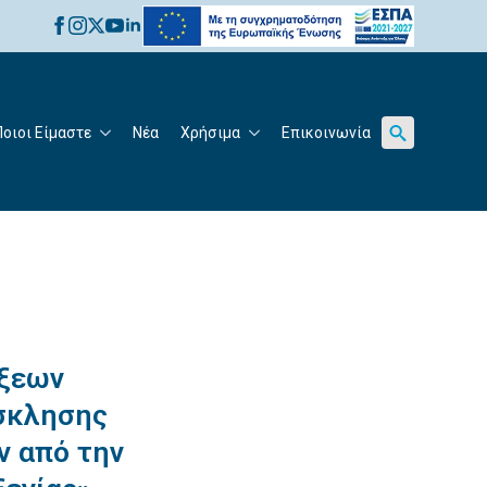
for:
Ποιοι Είμαστε
Νέα
Χρήσιμα
Επικοινωνία
Search
for:
άξεων
όσκλησης
ν από την