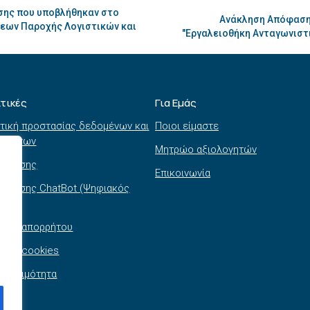
ης που υποβλήθηκαν στο
Ανάκληση Απόφασης
σεων Παροχής Λογιστικών και
"Eργαλειοθήκη Ανταγωνιστ
ιτικές
Για Εμάς
τική προστασίας δεδομένων και
Ποιοι είμαστε
τημάτων
Μητρώο αξιολογητών
ι χρήσης
Επικοινωνία
 χρήσης ChatBot (Ψηφιακός
θός)
τική απορρήτου
τική cookies
σβασιμότητα