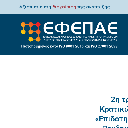
Αξιοπιστία στη
διαχείριση
της ανάπτυξης
2η τ
Κρατικώ
«Επιδότη