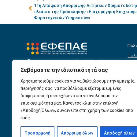
11η Απόφαση Απόρριψης Αιτήσεων Χρηματοδότησ
πλαίσιο της Πρόσκλησης «Επιχορήγηση Επιχειρή
Φοροτεχνικών Υπηρεσιών»
Πολ
Πολι
Σεβαστουπόλεως 80, ΤΚ 11526, Αθήνα
συσ
info@efepae.gr
Σεβόμαστε την ιδιωτικότητά σας
anaptyxiakos@efepae.gr
Όρο
210 6985210
Χρησιμοποιούμε cookies για να βελτιώσουμε την εμπειρία
Όροι
Ωράριο Λειτουργίας:
περιήγησής σας, να προβάλλουμε εξατομικευμένες
Δευτέρα – Παρασκευή, 09:00 – 17:00
Βοη
διαφημίσεις ή περιεχόμενο και να αναλύουμε την
Πολι
Αριθμός ΓΕΜΗ: 154190801000
επισκεψιμότητά μας. Κάνοντας κλικ στην επιλογή
«Αποδοχή Όλων», συναινείτε στη χρήση των cookies από
Πολι
εμάς.
Προ
Προσαρμογή
Απόρριψη όλων
Αποδοχή όλων