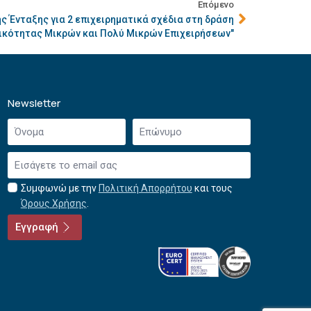
Επόμενο
 Ένταξης για 2 επιχειρηματικά σχέδια στη δράση
ικότητας Μικρών και Πολύ Μικρών Επιχειρήσεων"
Newsletter
Όνομα
Επώνυμο
*
*
Email
*
Συμφωνώ με την
Πολιτική Απορρήτου
και τους
Αποδοχή
Όρους Χρήσης
.
όρων
χρήσης
Εγγραφή
*