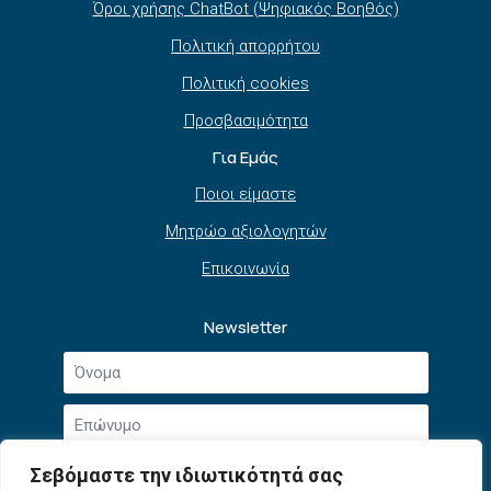
Όροι χρήσης ChatBot (Ψηφιακός Βοηθός)
Πολιτική απορρήτου
Πολιτική cookies
Προσβασιμότητα
Για Εμάς
Ποιοι είμαστε
Μητρώο αξιολογητών
Επικοινωνία
Newsletter
Όνομα
*
Επώνυμο
*
Email
Σεβόμαστε την ιδιωτικότητά σας
*