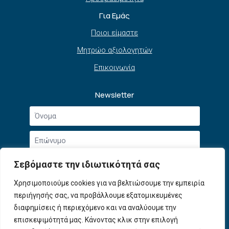
Για Εμάς
Ποιοι είμαστε
Μητρώο αξιολογητών
Επικοινωνία
Newsletter
Όνομα
*
Επώνυμο
*
Email
Σεβόμαστε την ιδιωτικότητά σας
*
Συμφωνώ με την
Πολιτική Απορρήτου
και τους
Χρησιμοποιούμε cookies για να βελτιώσουμε την εμπειρία
Αποδοχή
Όρους Χρήσης
.
περιήγησής σας, να προβάλλουμε εξατομικευμένες
όρων
χρήσης
διαφημίσεις ή περιεχόμενο και να αναλύουμε την
Εγγραφή
*
επισκεψιμότητά μας. Κάνοντας κλικ στην επιλογή